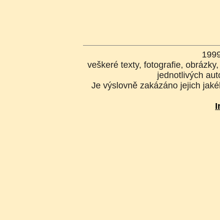
199
veškeré texty, fotografie, obrázk
jednotlivých aut
Je výslovně zakázáno jejich jakék
I