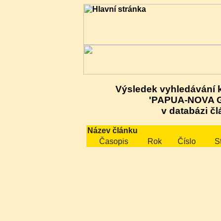
Výsledek vyhledávání 
'PAPUA-NOVA 
v databázi čl
Název článku
Časopis
Rok
Číslo
S