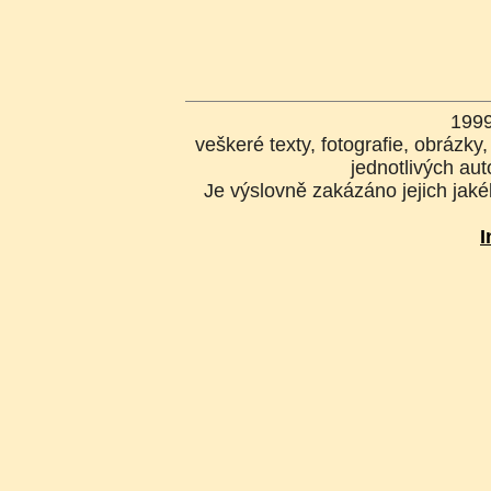
199
veškeré texty, fotografie, obrázk
jednotlivých aut
Je výslovně zakázáno jejich jakék
I