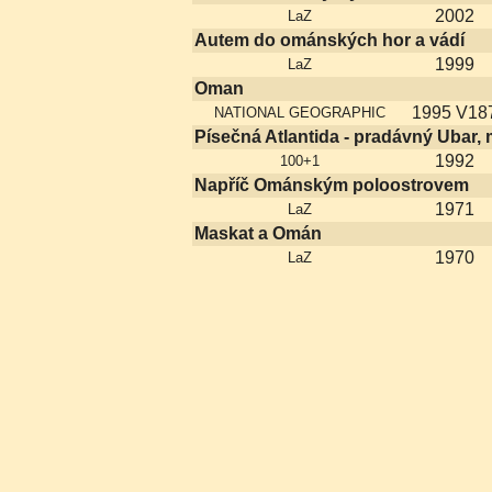
2002
LaZ
Autem do ománských hor a vádí
1999
LaZ
Oman
1995 V18
NATIONAL GEOGRAPHIC
Písečná Atlantida - pradávný Ubar,
1992
100+1
Napříč Ománským poloostrovem
1971
LaZ
Maskat a Omán
1970
LaZ