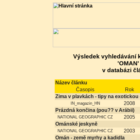
Výsledek vyhledávání 
'OMAN'
v databázi čl
Název článku
Časopis
Rok
Zima v plavkách - tipy na exotickou
2008
IN_magazin_HN
Prázdná končina (pou?? v Arábii)
2005
NATIONAL GEOGRAPHIC CZ
Ománské jeskyně
2003
NATIONAL GEOGRAPHIC CZ
Omán - země myrhy a kadidla