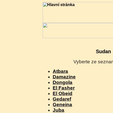
Sudan
Vyberte ze seznam
Atbara
Damazine
Dongola
El Fasher
El Obeid
Gedaref
Geneina
Juba