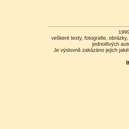
199
veškeré texty, fotografie, obrázk
jednotlivých aut
Je výslovně zakázáno jejich jakék
I