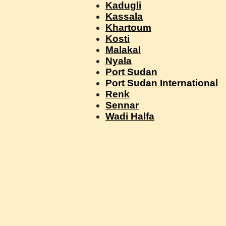
Kadugli
Kassala
Khartoum
Kosti
Malakal
Nyala
Port Sudan
Port Sudan International
Renk
Sennar
Wadi Halfa