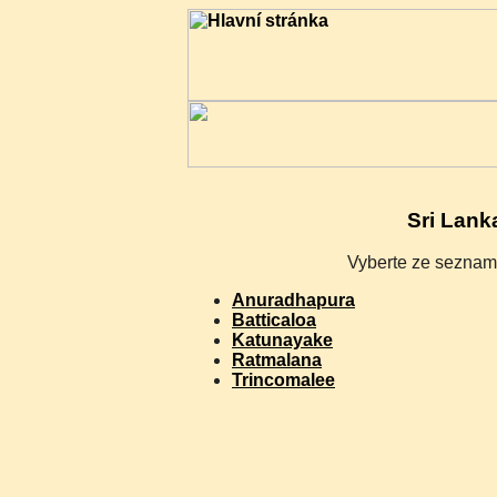
Sri Lank
Vyberte ze seznamu
Anuradhapura
Batticaloa
Katunayake
Ratmalana
Trincomalee