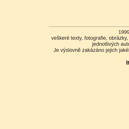
199
veškeré texty, fotografie, obrázk
jednotlivých aut
Je výslovně zakázáno jejich jakék
I