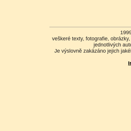
199
veškeré texty, fotografie, obrázk
jednotlivých aut
Je výslovně zakázáno jejich jakék
I