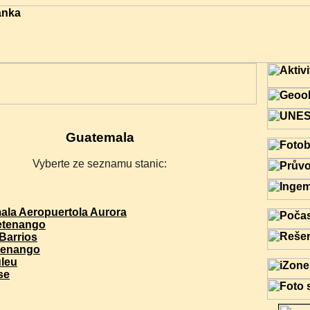
Guatemala
Vyberte ze seznamu stanic:
ala Aeropuertola Aurora
tenango
Barrios
tenango
uleu
se