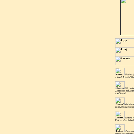
Potřebuje
měny? Toto tlačít
Chystáte
Zjistěte si zde, zd
naočkovat!
Jedete n
si navrhnout nejlep
Musíte n
Pak se vám třeba b
Zajímá v
Ingemě? Představe