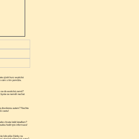
te zjistit kurz exotické
ko vám s tím pomůže.
 se do exotické země?
a byste se neměli nechat
a dovolenou autem? Nechte
ší cestu!
ebo chcete letět letadlem?
udou hodit tyto informace!
ás kdo píše články na
ní alespoň některých autorů