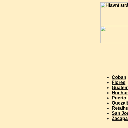
Coban
Flores
Guatem
Huehue
Puerto 
Quezal
Retalh
San Jo
Zacapa