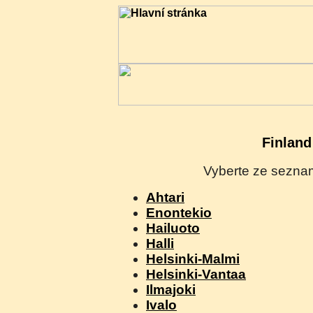
Finland
Vyberte ze seznam
Ahtari
Enontekio
Hailuoto
Halli
Helsinki-Malmi
Helsinki-Vantaa
Ilmajoki
Ivalo