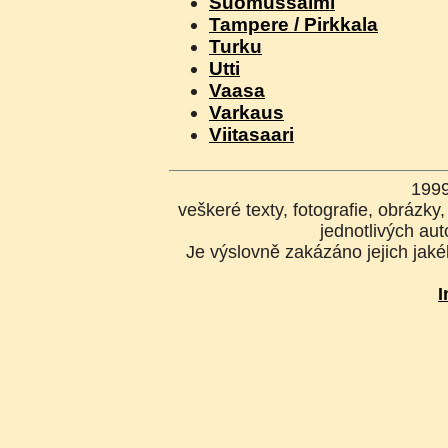
Suomussalmi
Tampere / Pirkkala
Turku
Utti
Vaasa
Varkaus
Viitasaari
199
veškeré texty, fotografie, obrázk
jednotlivých aut
Je výslovně zakázáno jejich jakék
I