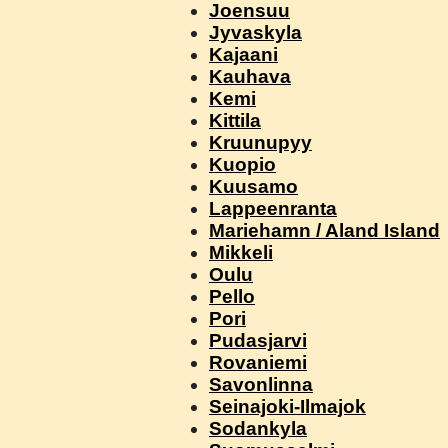
Joensuu
Jyvaskyla
Kajaani
Kauhava
Kemi
Kittila
Kruunupyy
Kuopio
Kuusamo
Lappeenranta
Mariehamn / Aland Island
Mikkeli
Oulu
Pello
Pori
Pudasjarvi
Rovaniemi
Savonlinna
Seinajoki-Ilmajok
Sodankyla