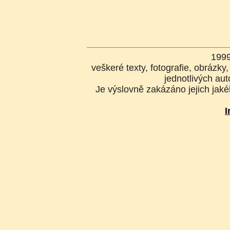
199
veškeré texty, fotografie, obrázk
jednotlivých aut
Je výslovně zakázáno jejich jakék
I