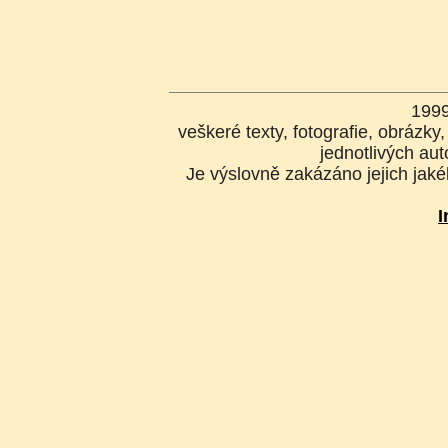
199
veškeré texty, fotografie, obrázk
jednotlivých aut
Je výslovně zakázáno jejich jakék
I