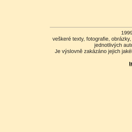
199
veškeré texty, fotografie, obrázk
jednotlivých aut
Je výslovně zakázáno jejich jakék
I