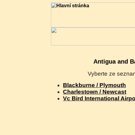
Antigua and B
Vyberte ze seznam
Blackburne / Plymouth
Charlestown / Newcast
Vc Bird International Airp