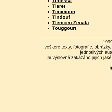
Tebessa
Tiaret
Timimoun
Tindouf
Tlemcen Zenata
Touggourt
199
veškeré texty, fotografie, obrázk
jednotlivých aut
Je výslovně zakázáno jejich jakék
I