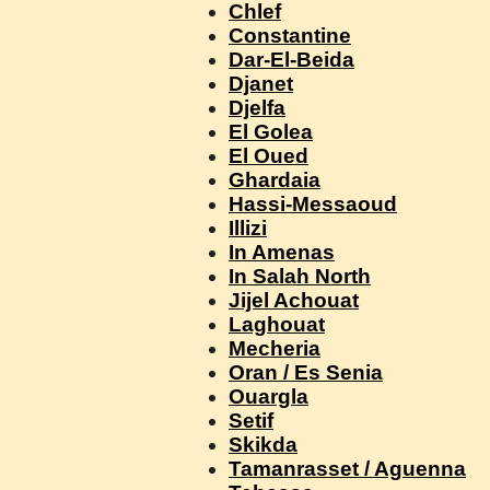
Chlef
Constantine
Dar-El-Beida
Djanet
Djelfa
El Golea
El Oued
Ghardaia
Hassi-Messaoud
Illizi
In Amenas
In Salah North
Jijel Achouat
Laghouat
Mecheria
Oran / Es Senia
Ouargla
Setif
Skikda
Tamanrasset / Aguenna