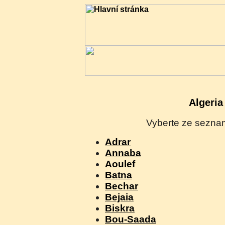
Algeria
Vyberte ze seznam
Adrar
Annaba
Aoulef
Batna
Bechar
Bejaia
Biskra
Bou-Saada