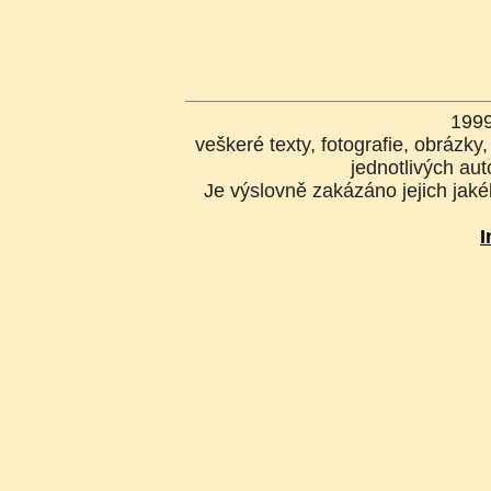
199
veškeré texty, fotografie, obrázk
jednotlivých aut
Je výslovně zakázáno jejich jakék
I