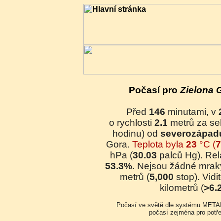
Počasí pro
Zielona 
Před
146
minutami, v
o rychlosti
2.1
metrů za se
hodinu) od
severozápad
Gora.
Teplota byla
23
°C (
7
hPa (
30.03
palců Hg). Rela
53.3%
. Nejsou žádné mrak
metrů (
5,000
stop). Vidi
kilometrů (
>6.
Počasí ve světě dle systému METAR (celosvětová síť monitorování
počasí zejména pro potřeb