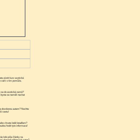
te zjistit kurz exotické
ko vám s tím pomůže.
 se do exotické země?
a byste se neměli nechat
a dovolenou autem? Nechte
ší cestu!
ebo chcete letět letadlem?
udou hodit tyto informace!
ás kdo píše články na
ní alespoň některých autorů