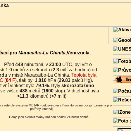
časí pro
Maracaibo-La Chinita
,Venezuela:
Před
448
minutami, v
23:00
UTC, byl vítr o
sti
1.0
metrů za sekundu (
2.3
mílí za hodinu) od
odu
v místě Maracaibo-La Chinita.
Teplota byla
C (
84
F)
, tlak byl
1,010
hPa (
29.83
palců Hg).
tivní vlhkost byla
79.1%
. Byly
skorozataženo
ve výšce
488
metrů (
1600
stop). Viditelnost byla
>11.3
kilometrů (
>7
mílí).
potřeby letectví).
Údaje jsou aktualizovány každou hodinu 24 hodin denně.