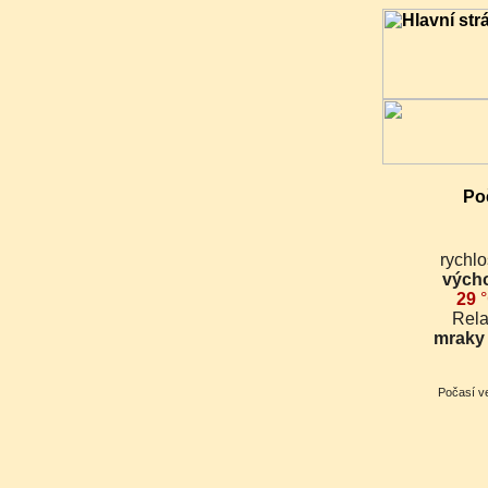
Po
rychlo
vých
29
°
Rela
mraky
Počasí ve světě dle systému METAR (celosvětová síť monitorování počasí zejména pro