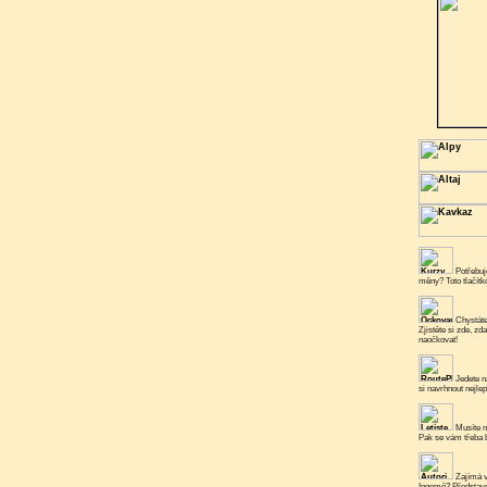
Potřebuje
měny? Toto tlačít
Chystáte
Zjistěte si zde, zd
naočkovat!
Jedete n
si navrhnout nejlep
Musíte n
Pak se vám třeba b
Zajímá v
Ingemě? Představe