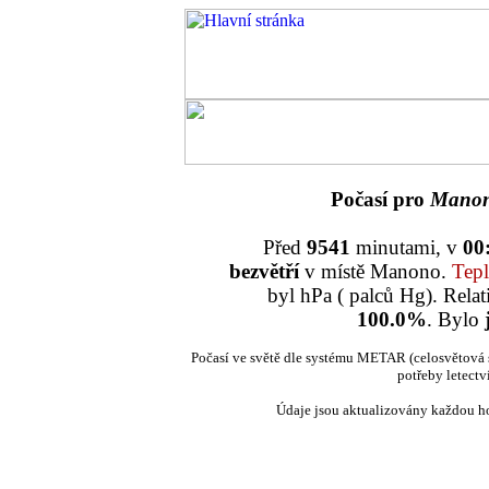
Počasí pro
Mano
Před
9541
minutami, v
00
bezvětří
v místě Manono.
Tepl
byl
hPa (
palců Hg). Relat
100.0%
. Bylo
Počasí ve světě dle systému METAR (celosvětová 
potřeby letectví
Údaje jsou aktualizovány každou h