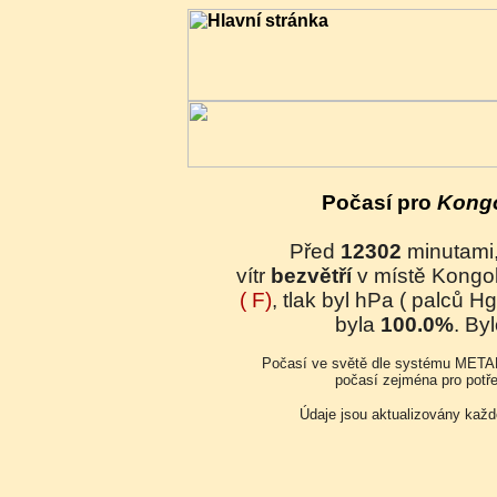
Počasí pro
Kong
Před
12302
minutami
vítr
bezvětří
v místě Kongo
(
F)
, tlak byl
hPa (
palců Hg)
byla
100.0%
. By
Počasí ve světě dle systému METAR (celosvětová síť monitorování
počasí zejména pro potřeb
Údaje jsou aktualizovány kaž