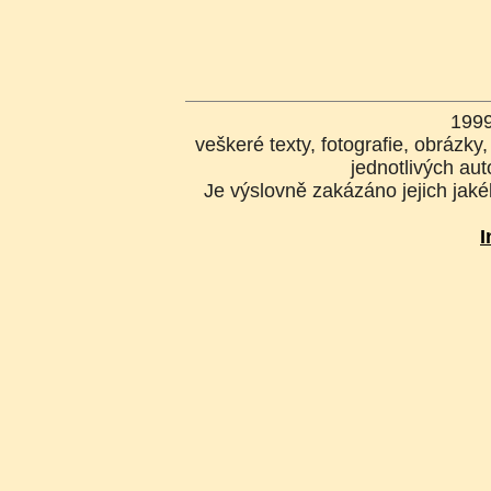
199
veškeré texty, fotografie, obrázk
jednotlivých aut
Je výslovně zakázáno jejich jakék
I