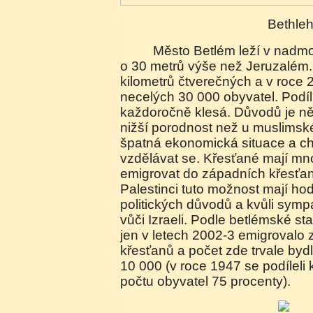
Bethl
Město Betlém leží v nadmořské výšce 765 metrů
o 30 metrů výše než Jeruzalém.
kilometrů čtverečných a v roce 
necelých 30 000 obyvatel. Podíl
každoročně klesá. Důvodů je něk
nižší porodnost než u muslimské
špatná ekonomická situace a ch
vzdělávat se. Křesťané mají m
emigrovat do západních křesťa
Palestinci tuto možnost mají h
politických důvodů a kvůli symp
vůči Izraeli. Podle betlémské s
jen v letech 2002-3 emigrovalo
křesťanů a počet zde trvale bydlí
10 000 (v roce 1947 se podíleli
počtu obyvatel 75 procenty).