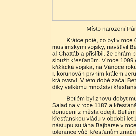
Místo narození P
Krátce poté, co byl v roce 637 Jeruzalém dobyt
muslimskými vojsky, navštívil B
al-Chattáb a přislíbil, že chrám
sloužit křesťanům. V roce 1099
křižácká vojska, na Vánoce rok
I. korunován prvním králem Je
království. V této době začal Be
díky velkému množství křesťan
Betlém byl znovu dobyt muslimy pod vedením
Saladina v roce 1187 a křesťanš
donuceni z města odejít. Betlém 
křesťanskou vládu v období let
nástupu sultána Bajbarse v ro
tolerance vůči křesťanům značn