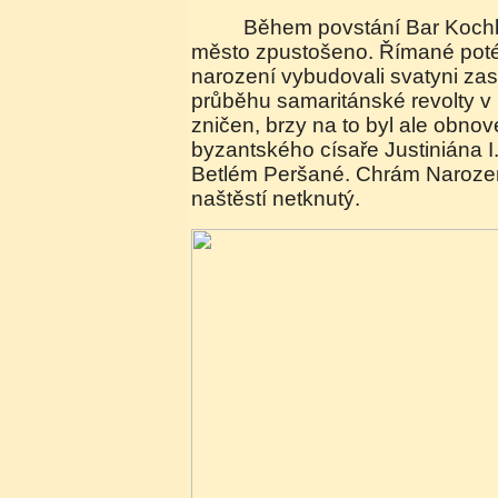
Během povstání Bar Kochby (132-135 n. l.) bylo
město zpustošeno. Římané poté
narození vybudovali svatyni za
průběhu samaritánské revolty v 
zničen, brzy na to byl ale obno
byzantského císaře Justiniána I
Betlém Peršané. Chrám Narozen
naštěstí netknutý.