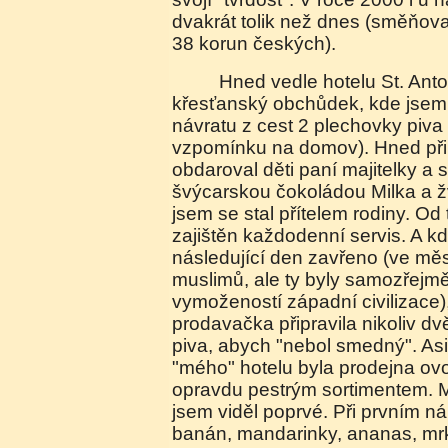
dvakrát tolik než dnes (směňova
38 korun českých).
Hned vedle hotelu St. Antonio*** byl malý
křesťanský obchůdek, kde jsem
návratu z cest 2 plechovky piva 
vzpomínku na domov). Hned při
obdaroval děti paní majitelky 
švýcarskou čokoládou Milka a 
jsem se stal přítelem rodiny. Od
zajištěn každodenní servis. A k
následující den zavřeno (ve měs
muslimů, ale ty byly samozřejmě
vymožeností západní civilizace
prodavačka připravila nikoliv dvě
piva, abych "nebol smedný". As
"mého" hotelu byla prodejna ovo
opravdu pestrým sortimentem.
jsem viděl poprvé. Při prvním ná
banán, mandarinky, ananas, mrk