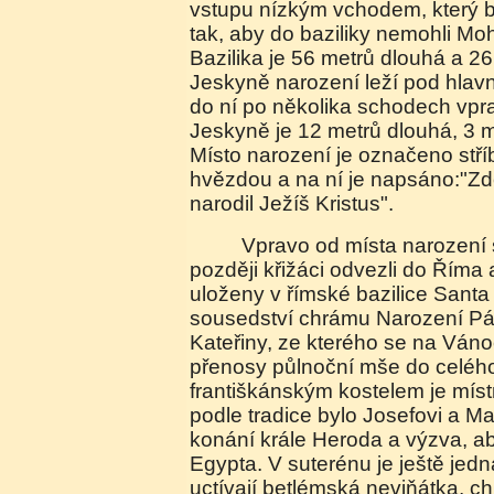
vstupu nízkým vchodem, který 
tak, aby do baziliky nemohli Mo
Bazilika je 56 metrů dlouhá a 26
Jeskyně narození leží pod hlav
do ní po několika schodech vpra
Jeskyně je 12 metrů dlouhá, 3 m
Místo narození je označeno stří
hvězdou a na ní je napsáno:"Zd
narodil Ježíš Kristus".
Vpravo od místa narození stály jesličky, které
později křižáci odvezli do Říma 
uloženy v římské bazilice Santa
sousedství chrámu Narození Pán
Kateřiny, ze kterého se na Vánoc
přenosy půlnoční mše do celého
františkánským kostelem je míst
podle tradice bylo Josefovi a Ma
konání krále Heroda a výzva, ab
Egypta. V suterénu je ještě jedn
uctívají betlémská neviňátka, chl