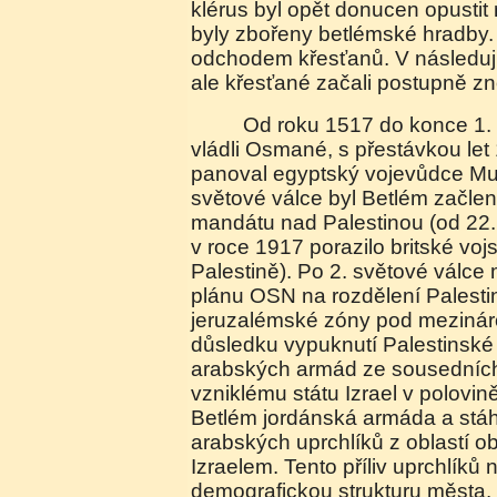
klérus byl opět donucen opustit
byly zbořeny betlémské hradby.
odchodem křesťanů. V následují
ale křesťané začali postupně z
Od roku 1517 do konce 1. světové války městu
vládli Osmané, s přestávkou le
panoval egyptský vojevůdce Mu
světové válce byl Betlém začle
mandátu nad Palestinou (od 22.
v roce 1917 porazilo britské voj
Palestině). Po 2. světové válce
plánu OSN na rozdělení Palesti
jeruzalémské zóny pod mezinár
důsledku vypuknutí Palestinské 
arabských armád ze sousedních 
vzniklému státu Izrael v polovi
Betlém jordánská armáda a stá
arabských uprchlíků z oblastí 
Izraelem. Tento příliv uprchlíků 
demografickou strukturu města. 