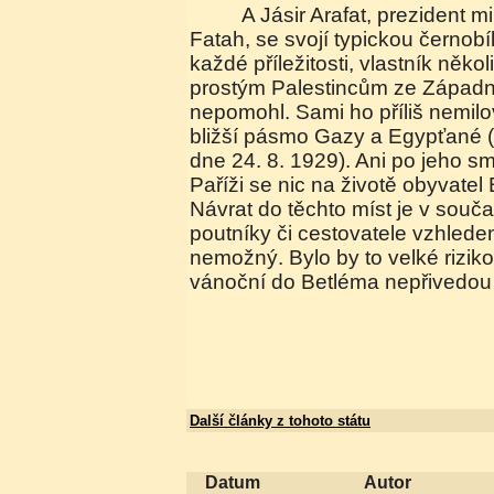
A Jásir Arafat, prezident milionář, zakladatel hnutí
Fatah, se svojí typickou černobíl
každé příležitosti, vlastník něko
prostým Palestincům ze Západn
nepomohl. Sami ho příliš nemilova
bližší pásmo Gazy a Egypťané (n
dne 24. 8. 1929). Ani po jeho sm
Paříži se nic na životě obyvate
Návrat do těchto míst je v souč
poutníky či cestovatele vzhledem
nemožný. Bylo by to velké riziko
vánoční do Betléma nepřivedou t
Další články z tohoto státu
Datum
Autor