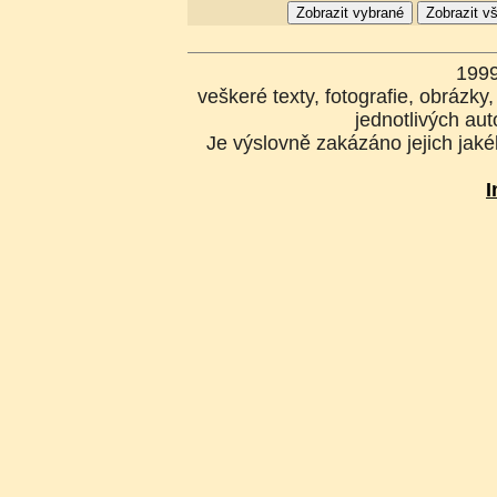
199
veškeré texty, fotografie, obrázk
jednotlivých aut
Je výslovně zakázáno jejich jakék
I