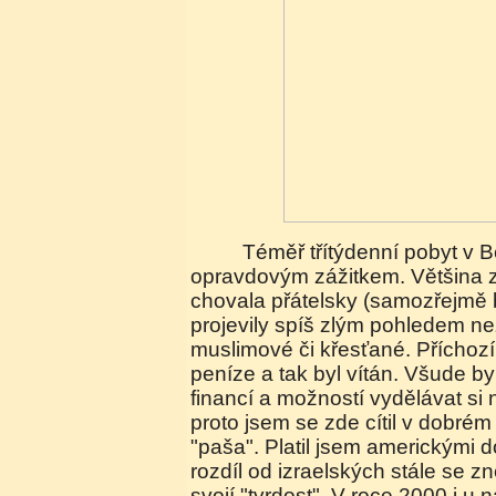
Téměř třítýdenní pobyt v Betlémě byl pro mě
opravdovým zážitkem. Většina zde
chovala přátelsky (samozřejmě by
projevily spíš zlým pohledem než
muslimové či křesťané. Příchozí
peníze a tak byl vítán. Všude by
financí a možností vydělávat si 
proto jsem se zde cítil v dobrém
"paša". Platil jsem americkými d
rozdíl od izraelských stále se 
svojí "tvrdost". V roce 2000 i u 