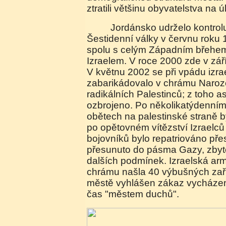
ztratili většinu obyvatelstva na
Jordánsko udrželo kontrolu nad městem až do
Šestidenní války v červnu roku 
spolu s celým Západním břehe
Izraelem. V roce 2000 zde v září
V květnu 2002 se při vpádu izra
zabarikádovalo v chrámu Naroz
radikálních Palestinců; z toho as
ozbrojeno. Po několikatýdenním 
obětech na palestinské straně by
po opětovném vítězství Izraelců 
bojovníků bylo repatriováno přes
přesunuto do pásma Gazy, zbyt
dalších podmínek. Izraelská arm
chrámu našla 40 výbušných zaří
městě vyhlášen zákaz vycházení
čas "městem duchů".