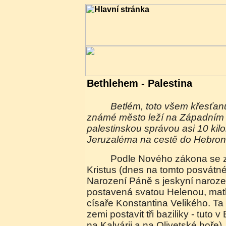
Bethlehem - Palestina
Betlém, toto všem křesťanům, ale nejen jim,
známé město leží na Západním
palestinskou správou asi 10 kilo
Jeruzaléma na cestě do Hebron
Podle Nového zákona se zde narodil Ježíš
Kristus (dnes na tomto posvátné
Narození Páně s jeskyní narození
postavená svatou Helenou, ma
císaře Konstantina Velikého. Ta
zemi postavit tři baziliky - tuto
na Kalvárii a na Olivetské hoře)