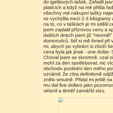
do igelitových tašek. Zařadil js
platících a když na mě přišla řa
všechny mé nákupní tašky naje
se vychýlila mezi 2-3 kilogramy 
na to, co v taškách je mi sdělil 
jsem zaplatil příznivou cenu a 
dalších dnech jsem již "nesměl" s
domorodců, šéf si mě ihned při 
mi, abych po vybrání si zboží š
cena byla jak jinak - one dollar.
Choval jsem se skromně, vzal si j
mohl za den spotřebovat, nic víc
obchodu poslední den mého po
oznámil, že zítra definitivně od
znělo smutně. Přidal mi ještě na 
mu dal five dollars jako pozorno
uklonil a téměř zamáčkl slzu.