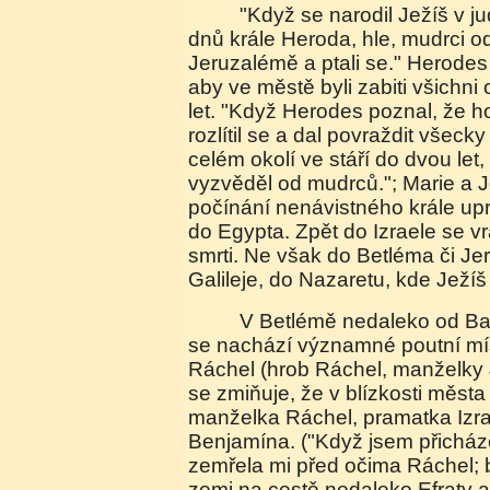
"Když se narodil Ježíš v judském Betlémě za
dnů krále Heroda, hle, mudrci od
Jeruzalémě a ptali se." Herodes 
aby ve městě byli zabiti všichni
let. "Když Herodes poznal, že h
rozlítil se a dal povraždit všeck
celém okolí ve stáří do dvou let,
vyzvěděl od mudrců."; Marie a J
počínání nenávistného krále up
do Egypta. Zpět do Izraele se vr
smrti. Ne však do Betléma či Je
Galileje, do Nazaretu, kde Ježíš 
V Betlémě nedaleko od Baziliky Narození páně
se nachází významné poutní mís
Ráchel (hrob Ráchel, manželky 
se zmiňuje, že v blízkosti měst
manželka Ráchel, pramatka Izrae
Benjamína. ("Když jsem přicház
zemřela mi před očima Ráchel; 
zemi na cestě nedaleko Efraty a