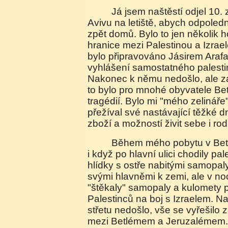
Já jsem naštěstí odjel 10. září dopoledne do Tel
Avivu na letiště, abych odpoledn
zpět domů. Bylo to jen několik 
hranice mezi Palestinou a Izrae
bylo připravováno Jásirem Araf
vyhlášení samostatného palesti
Nakonec k němu nedošlo, ale za
to bylo pro mnohé obyvatele B
tragédií. Bylo mi "mého zelináře" 
přežíval své nastávající těžké 
zboží a možností živit sebe i rod
Během mého pobytu v Betlémě byl přes den klid,
i když po hlavní ulici chodily pa
hlídky s ostře nabitými samopaly
svými hlavněmi k zemi, ale v no
"štěkaly" samopaly a kulomety p
Palestinců na boj s Izraelem. N
střetu nedošlo, vše se vyřešilo 
mezi Betlémem a Jeruzalémem. O