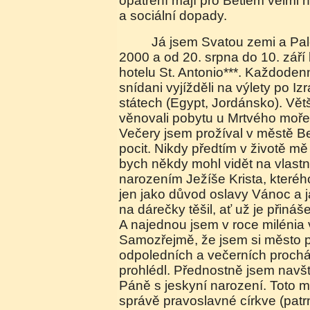
opatření mají pro Betlém velmi 
a sociální dopady.
Já jsem Svatou zemi a Palestinu navštívil v roce
2000 a od 20. srpna do 10. září
hotelu St. Antonio***. Každode
snídani vyjížděli na výlety po Iz
státech (Egypt, Jordánsko). Vět
věnovali pobytu u Mrtvého moře 
Večery jsem prožíval v městě Bet
pocit. Nikdy předtím v životě m
bych někdy mohl vidět na vlastn
narozením Ježíše Krista, kteréh
jen jako důvod oslavy Vánoc a j
na dárečky těšil, ať už je přináš
A najednou jsem v roce milénia 
Samozřejmě, že jsem si město 
odpoledních a večerních proch
prohlédl. Přednostně jsem navšt
Páně s jeskyní narození. Toto m
správě pravoslavné církve (patrn