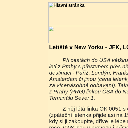
Letiště v New Yorku - JFK,
Při cestách do USA většina cestujících od nás
letí z Prahy s přestupem přes 
destinaci - Paříž, Londýn, Frank
Amsterdam či jinou (cena letenky
za vícenásobné odbavení). Také
z Prahy (PRG) linkou ČSA do N
Terminálu Sever 1.
Z něj létá linka OK 0051 s odletem v 6:20 hodin
(zpáteční letenka přijde asi na 
kdy si ji zakoupíte, dříve je lépe
roce 2008 jsou v provozu i přímé