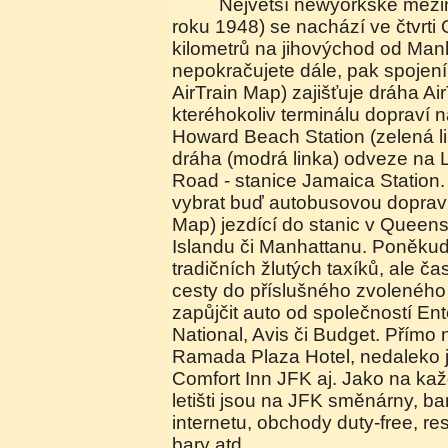
Největší newyorkské mezinárodní letiště (od
roku 1948) se nachází ve čtvrti
kilometrů na jihovýchod od Man
nepokračujete dále, pak spojení
AirTrain Map) zajišťuje dráha Ai
kteréhokoliv terminálu dopraví n
Howard Beach Station (zelená l
dráha (modrá linka) odveze na L
Road - stanice Jamaica Station.
vybrat buď autobusovou dopravu 
Map) jezdící do stanic v Queen
Islandu či Manhattanu. Poněkud 
tradičních žlutých taxíků, ale ča
cesty do příslušného zvoleného mí
zapůjčit auto od společností Ente
National, Avis či Budget. Přímo na
Ramada Plaza Hotel, nedaleko j
Comfort Inn JFK aj. Jako na k
letišti jsou na JFK směnárny, ba
internetu, obchody duty-free, re
bary atd.