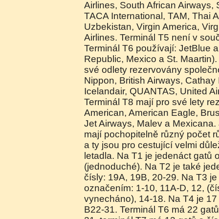
Airlines, South African Airways,
TACA International, TAM, Thai A
Uzbekistan, Virgin America, Virg
Airlines. Terminál T5 není v so
Terminál T6 používají: JetBlue 
Republic, Mexico a St. Maartin).
své odlety rezervovány společno
Nippon, British Airways, Cathay P
Icelandair, QUANTAS, United Air
Terminál T8 mají pro své lety r
American, American Eagle, Brusse
Jet Airways, Malev a Mexicana. 
mají pochopitelně různý počet 
a ty jsou pro cestující velmi důl
letadla. Na T1 je jedenáct gatů
(jednoduché). Na T2 je také jed
čísly: 19A, 19B, 20-29. Na T3 je
označením: 1-10, 11A-D, 12, (čí
vynecháno), 14-18. Na T4 je 17
B22-31. Terminál T6 má 22 gatů 