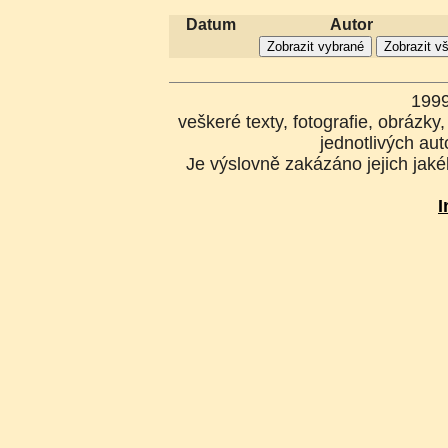
Datum
Autor
199
veškeré texty, fotografie, obrázk
jednotlivých aut
Je výslovně zakázáno jejich jakék
I