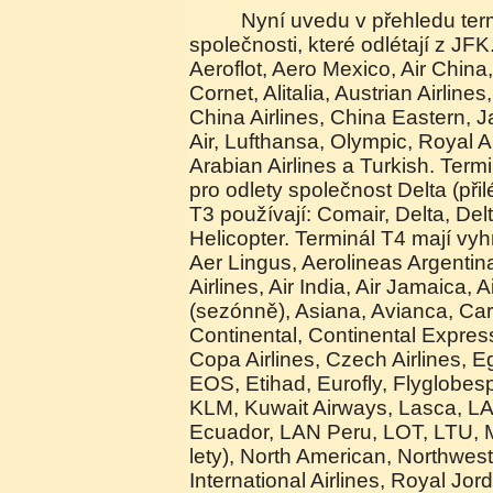
Nyní uvedu v přehledu terminály a letecké
společnosti, které odlétají z JFK.
Aeroflot, Aero Mexico, Air China,
Cornet, Alitalia, Austrian Airlin
China Airlines, China Eastern, J
Air, Lufthansa, Olympic, Royal A
Arabian Airlines a Turkish. Ter
pro odlety společnost Delta (přil
T3 používají: Comair, Delta, De
Helicopter. Terminál T4 mají vy
Aer Lingus, Aerolineas Argentin
Airlines, Air India, Air Jamaica, Ai
(sezónně), Asiana, Avianca, Carr
Continental, Continental Expres
Copa Airlines, Czech Airlines, Eg
EOS, Etihad, Eurofly, Flyglobespa
KLM, Kuwait Airways, Lasca, L
Ecuador, LAN Peru, LOT, LTU, M
lety), North American, Northwest
International Airlines, Royal Jo