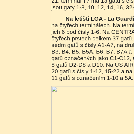
21, terminál T7 má 13 gatů s čís
jsou gaty 1-8, 10, 12, 14, 16, 32
Na letišti LGA - La Guard
na čtyřech terminálech. Na ter
jich 6 pod čísly 1-6. Na CENT
čtyřech prstech celkem 37 gatů.
sedm gatů s čísly A1-A7, na dru
B3, B4, B5, B5A, B6, B7, B7A a 
gatů označených jako C1-C12, C
8 gatů D2-D8 a D10. Na US A
20 gatů s čísly 1-12, 15-22 a 
11 gatů s označením 1-10 a 5A.