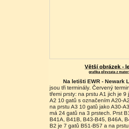
Větší obrázek - 
grafika převzata z materi
Na letišti EWR - Newark 
jsou tři terminály. Červený termi
třemi prsty: na prstu A1 jich je 
A2 10 gatů s označením A20-A25
na prstu A3 10 gatů jako A30-A3
má 24 gatů na 3 prstech. Prst B
B41A, B41B, B43-B45, B46A, B4
B2 je 7 gatů B51-B57 a na prstu