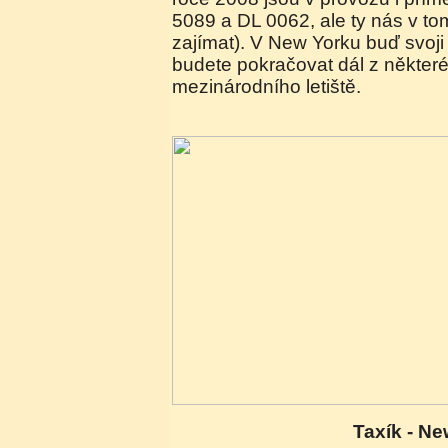
5089 a DL 0062, ale ty nás v t
zajímat). V New Yorku buď svoji
budete pokračovat dál z někte
mezinárodního letiště.
Taxík - N