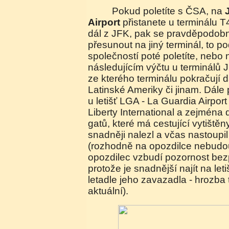
Pokud poletíte s ČSA, na
Airport
přistanete u terminálu T
dál z JFK, pak se pravděpodob
přesunout na jiný terminál, to po
společností poté poletíte, nebo na
následujícím výčtu u terminálů 
ze kterého terminálu pokračují
Latinské Ameriky či jinam. Dále 
u letišť LGA - La Guardia Airpo
Liberty International a zejména 
gatů, které má cestující vytiště
snadněji nalezl a včas nastoupil
(rozhodně na opozdilce nebudou
opozdilec vzbudí pozornost bez
protože je snadnější najít na leti
letadle jeho zavazadla - hrozba 
aktuální).