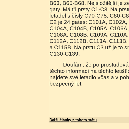
B63, B65-B68. Nejsložitější je z
gaty. Má tři prsty C1-C3. Na prs
letadel s čísly C70-C75, C80-C
C2 je 24 gates: C101A, C102A
C104A, C104B, C105A, C106A,
C108A, C108B, C109A, C110A,
C112A, C112B, C113A, C113B,
a C115B. Na prstu C3 už je to 
C130-C139.
Doufám, že po prostudování AirTrain Map a
těchto informací na těchto letišt
najdete své letadlo včas a v po
bezpečný let.
Další články z tohoto státu