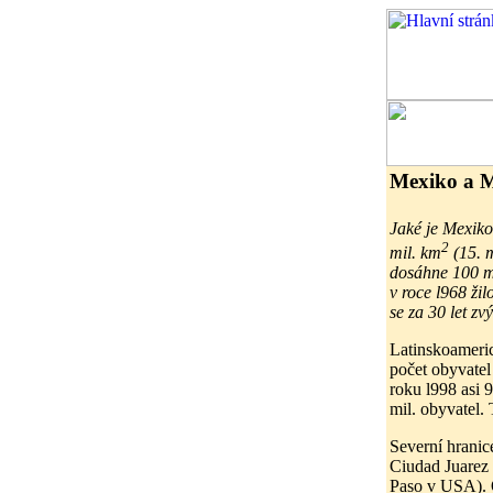
Mexiko a 
Jaké je Mexik
2
mil. km
(15. m
dosáhne 100 mi
v roce l968 ži
se za 30 let zvý
Latinskoameric
počet obyvatel
roku l998 asi 
mil. obyvatel. 
Severní hranic
Ciudad Juarez 
Paso v USA). O