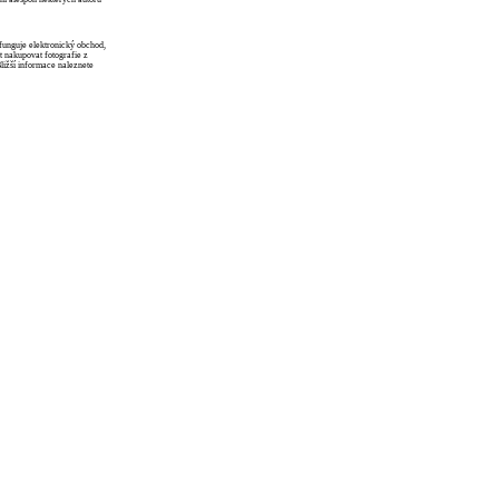
funguje elektronický obchod,
 nakupovat fotografie z
Bližší informace naleznete