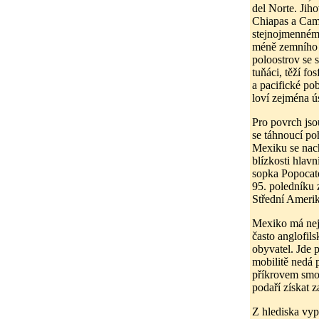
del Norte. Ji
Chiapas a Camp
stejnojmenném
méně zemního p
poloostrov se s
tuňáci, těží f
a pacifické po
loví zejména ús
Pro povrch jso
se táhnoucí po
Mexiku se nach
blízkosti hlav
sopka Popocaté
95. poledníku 
Střední Ameri
Mexiko má nejv
často anglofil
obyvatel. Jde 
mobilitě nedá 
příkrovem smogu
podaří získat 
Z hlediska vy