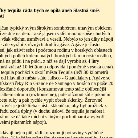
y tequila ráda bych se opila aneb Slastná směs
ti
xičan typický svým širokým sombrérem, tmavým oblekem
ící ze dne na den. Také já jsem viděl mnoho spíše chudých
 však všichni usměvaví a veselí. Nebylo to jen díky nápoji
 se zde vyrábí z různých druhů agáve. Agáve je často
tí, jak uživit sebe i početnou rodinu v horských oblastech
hlých polích kolem malých horských farem roste rostlina,
 na půdu i na práci, z níž se dají vyrobit až 4 litry
 musí zrát až 10 let (tomu odpovídá i poměrně vysoká cena).
tequila pochází z okolí města Tequila (leží 30 kilometrů
od hlavního města státu Jalisco - Guadalajary). Agáve se
blízkosti řeky Rio Grande de Santiago v horách na ploše 20
exičané doporučují konzumovat tento stále oblíbenější
plátkem citronu (rozkoušeme), poté olíznout sůl s pikantní
betu ruky a pak rychle vypít obsah sklenky. Žertovně
 závěr je ještě třeba sníst i skleničku, aby byl prožitek z
adu zcela úplný (v duchu úsloví, že tequila je radost i
nápoj se dá také míchat s jinými pochutinami a vytvořit
elmi pikantních nápojů.
dávají nejen pití, rádi konzumují potraviny vyráběné