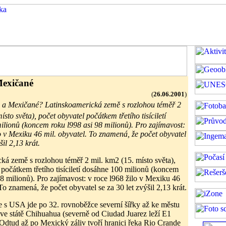
Mexičané
(
26.06.2001
)
o a Mexičané? Latinskoamerická země s rozlohou téměř 2
ísto světa), počet obyvatel počátkem třetího tisíciletí
lionů (koncem roku l998 asi 98 milionů). Pro zajímavost:
lo v Mexiku 46 mil. obyvatel. To znamená, že počet obyvatel
šil 2,13 krát.
ká země s rozlohou téměř 2 mil. km2 (15. místo světa),
 počátkem třetího tisíciletí dosáhne 100 milionů (koncem
98 milionů). Pro zajímavost: v roce l968 žilo v Mexiku 46
To znamená, že počet obyvatel se za 30 let zvýšil 2,13 krát.
e s USA jde po 32. rovnoběžce severní šířky až ke městu
ve státě Chihuahua (severně od Ciudad Juarez leží E1
dtud až po Mexický záliv tvoří hranici řeka Rio Crande