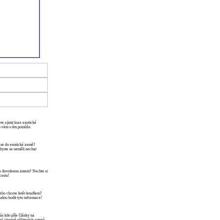
te zjistit kurz exotické
o vám s tím pomůže.
 se do exotické země?
a byste se neměli nechat
a dovolenou autem? Nechte si
cestu!
bo chcete letět letadlem?
udou hodit tyto informace!
ás kdo píše články na
í alespoň některých autorů