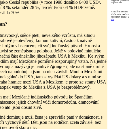
 jako Česká republika (v roce 1998 dosáhlo 6400 USD/.
najdete zde.
lí 8 %, sekundér 28 %, terciér tvoří 64 % HDP země.
esáhla 70% .
Na našem serveru 
takže máte možnost
fotobanky online. 
zde
.
čan?
 tmavooký, snědé pleti, nevelkého vzrůstu, má silnou
vahově je otevřený, komunikativní, často až naivně
Je hrdým vlastencem, ctí svůj indiánský původ. Hrdost a
ouvisí se zeměpisnou polohou. Ještě v polovině minulého
a značná část dnešního jihozápadu USA k Mexiku. Ke svým
edům mají Mexičané poměrně rozporuplný vztah. Na jedné
vrhují a nazývají je hanlivě ?gringos?, ale na straně druhé
ech napodobují a jsou na nich závislí. Mnoho Mexičanů
t nelegálně do USA, tam si vydělat US dolary a s nimi se
straha hranice mezi USA a Mexikem je proto ze strany USA
 naopak vstup do Mexika z USA je bezproblémový.
ah mají Mexičané indiánského původu ke Španělům,
iniscence jejich chování vůči domorodcům, drancování
eb atd. jsou dosud živé.
ně dominuje muž, žena je zpravidla paní v domácnosti s
ři výchově dětí. Děti jsou na rodičích zcela závislé, bez
si nedovolí skoro nic.