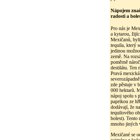
Nápojem značk
radosti a boles
Pro nás je Me
a kytarou, žij
Mexičanů, byli
tequila, který
jedinou možnos
země. Na rozsá
poměrně náročná
destilátu. Ten
Pravá mexická 
severozápadně 
zde pěstuje v 
000 hektarů. M
nápoj spolu s 
paprikou ze hř
dodávají, že na
tequilového obř
bolest). Tento 
mnoho jiných v
Mexičané se od