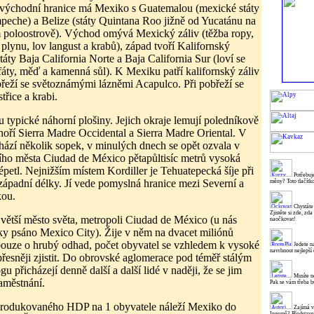
hovýchodní hranice má Mexiko s Guatemalou (mexické státy
eche) a Belize (státy Quintana Roo jižně od Yucatánu na
 poloostrově). Východ omývá Mexický záliv (těžba ropy,
lynu, lov langust a krabů), západ tvoří Kalifornský
táty Baja California Norte a Baja California Sur (loví se
osfáty, měď a kamenná sůl). K Mexiku patří kalifornský záliv
břeží se světoznámými lázněmi Acapulco. Při pobřeží se
třice a krabi.
u typické náhorní plošiny. Jejich okraje lemují poledníkově
hoří Sierra Madre Occidental a Sierra Madre Oriental. V
ází několik sopek, v minulých dnech se opět ozvala v
ního města Ciudad de México pětapůltisíc metrů vysoká
petl. Nejnižším místem Kordiller je Tehuatepecká šíje při
Potřebuje
západní délky. Jí vede pomyslná hranice mezi Severní a
měny? Toto tlačítk
kou.
Chystáte
Zjistěte si zde, zd
ětší město světa, metropoli Ciudad de México (u nás
naočkovat!
sky psáno Mexico City). Žije v něm na dvacet miliónů
pouze o hrubý odhad, počet obyvatel se vzhledem k vysoké
Jedete n
navrhnout nejlepší 
přesněji zjistit. Do obrovské aglomerace pod téměř stálým
 přicházejí denně další a další lidé v naději, že se jim
Musíte ne
zaměstnání.
Pak se vám třeba b
produkovaného HDP na 1 obyvatele náleží Mexiko do
Zajímá v
Ingemě? Představen