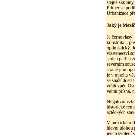
stejné skupiny
Primér se podí
Urbanizace př
Jaký je Mexi
Je černovlasý,
konstrukci, po
optimistický. 
vlastenectví s
století patřil
severním sous
straně jimi opo
je v mnoha věc
se snaží dosta
vrátit zpět. O
velmi přísná,
Negativní vzt
historické rem
aztéckých stav
V mexické rodi
hlavní úlohou p
jejich svolení 