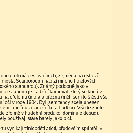
í města Scarborough nabízí mnoho hotelových
okého standardu). Známý podobně jako v
u de Janeiru je tradiční karneval, který se koná v
u na přelomu února a března (měl jsem to štěstí vše
tní oči v roce 1984. Byl jsem tehdy zcela unesen
lečení tanečnic a tanečníků a hudbou. Všude znělo
zde zřejmě v hudební produkci dominuje dosud).
ly používají staré barely jako bicí.