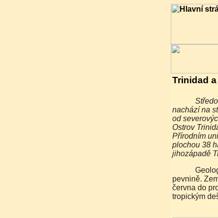
Trinidad 
Středoamerická republika s krásnou tropickou přírodou se
nachází na s
od severovýc
Ostrov Trini
Přírodním uni
plochou 38 h
jihozápadě T
Geologicky náleží Trinidad a Tobago k jihoamerické
pevnině. Zem
června do pro
tropickým de