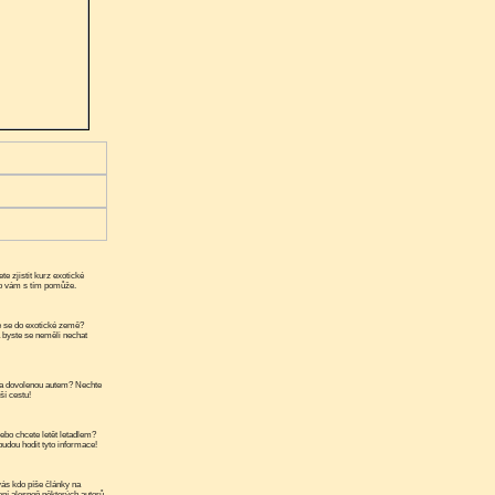
te zjistit kurz exotické
ko vám s tím pomůže.
 se do exotické země?
a byste se neměli nechat
a dovolenou autem? Nechte
ší cestu!
ebo chcete letět letadlem?
udou hodit tyto informace!
ás kdo píše články na
ní alespoň některých autorů