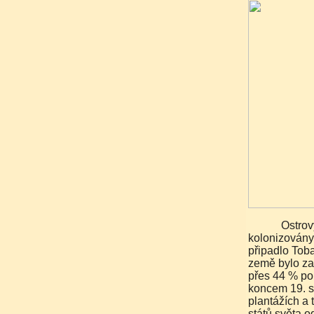
Ostrovy objevil Kryštof Kolumbus v roce 1498,
kolonizovány
připadlo Toba
země bylo zav
přes 44 % pop
koncem 19. st
plantážích a 
států světa o