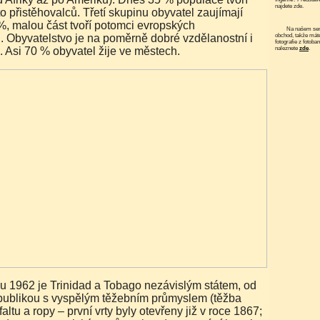
najdete zde.
o přistěhovalců. Třetí skupinu obyvatel zaujímají
%, malou část tvoří potomci evropských
Na našem serveru funguje elektronický
. Obyvatelstvo je na poměrně dobré vzdělanostní i
obchod, takže mát
fotografie z fotoba
i. Asi 70 % obyvatel žije ve městech.
naleznete
zde
.
publikou s vyspělým těžebním průmyslem (těžba
altu a ropy – první vrty byly otevřeny již v roce 1867;