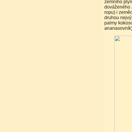
zemního plyn
dováženého z
ropu) i zeměd
druhou nejvý
palmy kokosov
ananasovník)