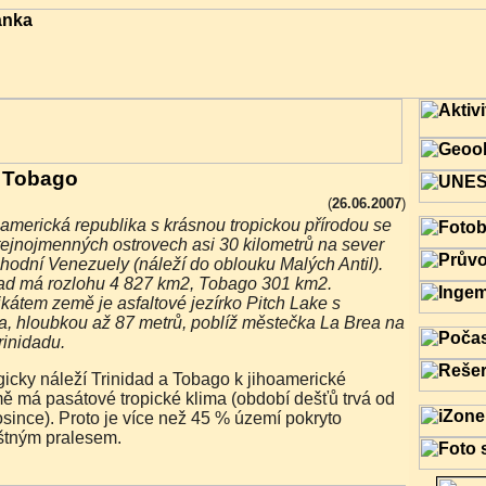
a Tobago
(
26.06.2007
)
tejnojmenných ostrovech asi 30 kilometrů na sever
hodní Venezuely (náleží do oblouku Malých Antil).
dad má rozlohu 4 827 km2, Tobago 301 km2.
kátem země je asfaltové jezírko Pitch Lake s
a, hloubkou až 87 metrů, poblíž městečka La Brea na
rinidadu.
ě má pasátové tropické klima (období dešťů trvá od
since). Proto je více než 45 % území pokryto
štným pralesem.