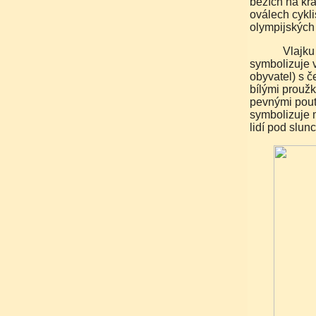
bězích na krá
oválech cykli
olympijských
Vlajku Trinidadu a Tobaga tvoří červený list (červená barva
symbolizuje v
obyvatel) s
bílými proužk
pevnými pouty
symbolizuje m
lidí pod slun