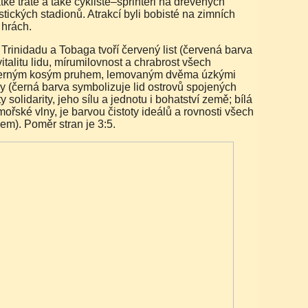
tké tratě a také cyklisté–sprintéři na dřevěných
stických stadionů. Atrakcí byli bobisté na zimních
 hrách.
italitu lidu, mírumilovnost a chrabrost všech
 černým kosým pruhem, lemovaným dvěma úzkými
y (černá barva symbolizuje lid ostrovů spojených
 solidarity, jeho sílu a jednotu i bohatství země; bílá
ořské vlny, je barvou čistoty ideálů a rovnosti všech
cem). Poměr stran je 3:5.