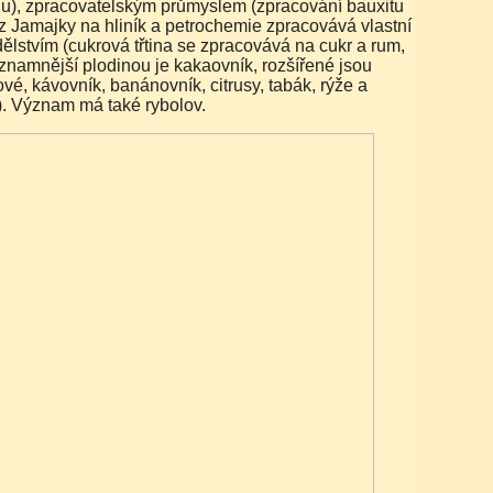
u), zpracovatelským průmyslem (zpracování bauxitu
 Jamajky na hliník a petrochemie zpracovává vlastní
ělstvím (cukrová třtina se zpracovává na cukr a rum,
znamnější plodinou je kakaovník, rozšířené jsou
é, kávovník, banánovník, citrusy, tabák, rýže a
. Význam má také rybolov.