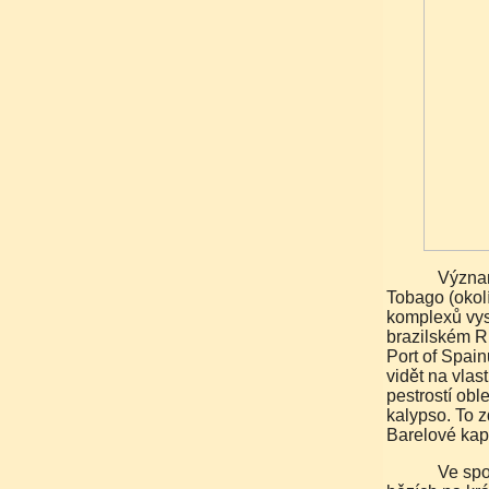
Významnou roli má cestovní ruch, zejména na ostrově
Tobago (okol
komplexů vys
brazilském Ri
Port of Spain
vidět na vlas
pestrostí ob
kalypso. To 
Barelové kape
Ve sportu vynikají trinidadští atleti, především sprintéři v