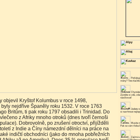
Potřebuje
měny? Toto tlačít
Chystáte
Zjistěte si zde, zd
naočkovat!
 byly nejdříve Španěly roku 1532. V roce 1763
Jedete n
go Britům, ti pak roku 1797 obsadili i Trinidad. Do
si navrhnout nejlep
lečeno z Afriky mnoho otroků (dnes tvoří černoši
ulace). Dobrovolně, po zrušení otroctví, přijížděli
Musíte n
Pak se vám třeba b
oletí z Indie a Číny námezdní dělníci na práce na
také indičtí obchodníci (jako do mnoha pobřežních
Zajímá v
d Afriky až po Ameriku). Dnes 35 % populace tvoří
Ingemě? Představe