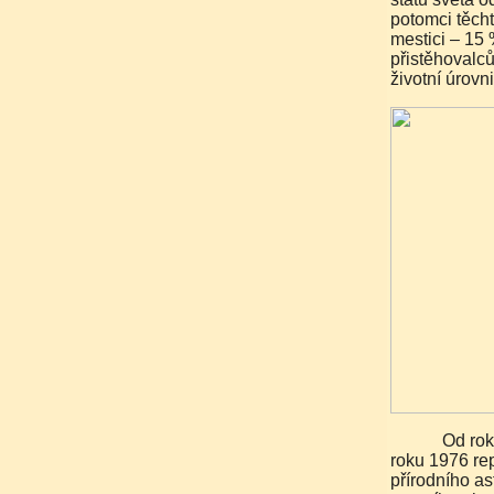
potomci těcht
mestici – 15 
přistěhovalců
životní úrovn
Od roku 1962 je Trinidad a Tobago nezávislým státem, od
roku 1976 re
přírodního asf