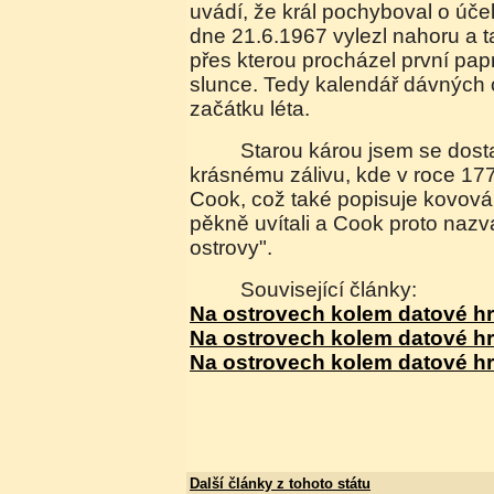
uvádí, že král pochyboval o úč
dne 21.6.1967 vylezl nahoru a 
přes kterou procházel první pap
slunce. Tedy kalendář dávných 
začátku léta.
Starou károu jsem se dostal stopem až ke
krásnému zálivu, kde v roce 177
Cook, což také popisuje kovov
pěkně uvítali a Cook proto nazva
ostrovy".
Související články:
Na ostrovech kolem datové hr
Na ostrovech kolem datové hr
Na ostrovech kolem datové hr
Další články z tohoto státu