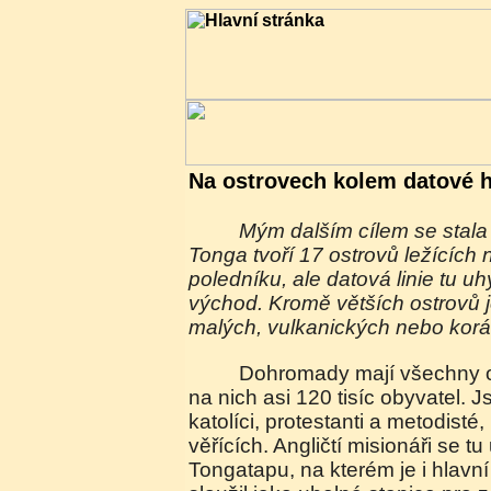
Na ostrovech kolem datové h
Mým dalším cílem se stala Tonga. Království
Tonga tvoří 17 ostrovů ležících
poledníku, ale datová linie tu u
východ. Kromě větších ostrovů je
malých, vulkanických nebo korá
Dohromady mají všechny 
na nich asi 120 tisíc obyvatel. Js
katolíci, protestanti a metodisté
věřících. Angličtí misionáři se tu
Tongatapu, na kterém je i hlavn