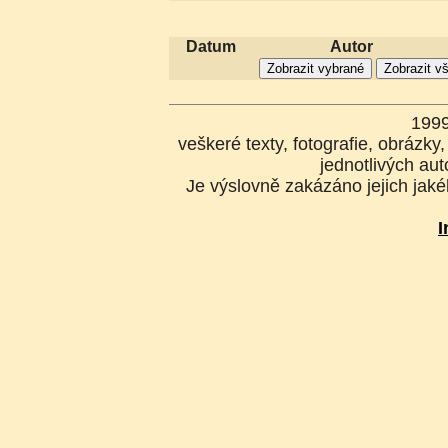
Datum
Autor
199
veškeré texty, fotografie, obrázk
jednotlivých aut
Je výslovně zakázáno jejich jakék
I