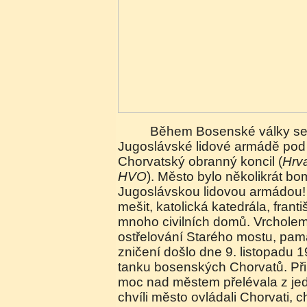
Během Bosenské války se vytvořil proti
Jugoslávské lidové armádě pod
Chorvatský obranný koncil (
Hrva
HVO
). Město bylo několikrát 
Jugoslávskou lidovou armádou!
mešit, katolická katedrála, franti
mnoho civilních domů. Vrcholem
ostřelování Starého mostu, pa
zničení došlo dne 9. listopadu 1
tanku bosenských Chorvatů. Při
moc nad městem přelévala z jed
chvíli město ovládali Chorvati, c