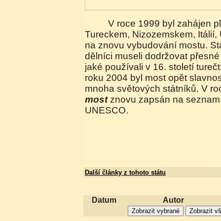
V roce 1999 byl zahájen plán financovaný
Tureckem, Nizozemskem, Itálií
na znovu vybudování mostu. Stav
dělníci museli dodržovat přesné
jaké používali v 16. století tureč
roku 2004 byl most opět slavnos
mnoha světových státníků. V ro
most
znovu zapsán na seznam 
UNESCO.
Další články z tohoto státu
Datum
Autor