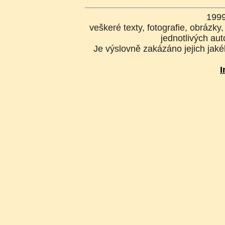
199
veškeré texty, fotografie, obrázk
jednotlivých aut
Je výslovně zakázáno jejich jakék
I