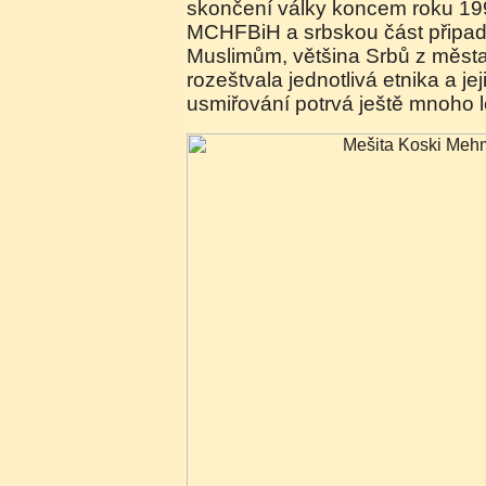
skončení války koncem roku 199
MCHFBiH a srbskou část připad
Muslimům, většina Srbů z města
rozeštvala jednotlivá etnika a je
usmiřování potrvá ještě mnoho l