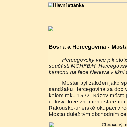
Bosna a Hercegovina - Most
Hercegovský více jak stotisícový Mostar je
součástí MCHFBiH, Hercegovs
kantonu na řece Neretva v jižní 
Mostar byl založen jako správní centrum
sandžaku Hercegovina za dob 
kolem roku 1522. Název města 
celosvětově známého starého m
Rakousko-uherské okupaci v ro
Mostar důležitým obchodním ce