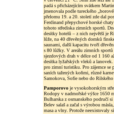
padá s přicházejícím svátkem Martin
jmenovala podle tureckého „borovéh
přelomu 19. a 20. století zde dal po
Ferdinand přepychové horské chaty a
tohoto střediska zimních sportů. Dn
desítky hotelů – z nich největší je R
lůže, na 40 dřevěných domků finsk
saunami, další kapacitu tvoří dřev
s 80 lůžky. V areálu zimních sportů
sjezdových drah v délce od 1 160 a
desítka lyžařských vleků a lanovek. 
pro zimní turistiku. Pro zájemce se 
saních tažených koňmi, různé karne
Samokova, Sofie nebo do Rilského 
Pamporovo
je vysokohorským stř
Rodopy v nadmořské výšce 1650 m
Bulharska z osmanského područí si
Belev salaš a začal s výrobou másla
masa a vlny. Protože neexistovaly si