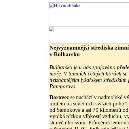
Nejvýznamnější střediska zimní
v Bulharsku
Bulharsko je u nás spojováno přede
moře. V tamních četných horách se d
nejznámějším lyžařským střediskům 
Pamporovo.
Borovec
se nachází v nadmořské v
mořem na severních svazích pohoří 
od Samokova a asi 70 kilometrů od 
vyniká nízkou vlhkostí vzduchu, 
slunečního svitu. Průměrná lednová 
v červenci 21 °C. Sníh zde leží asi 