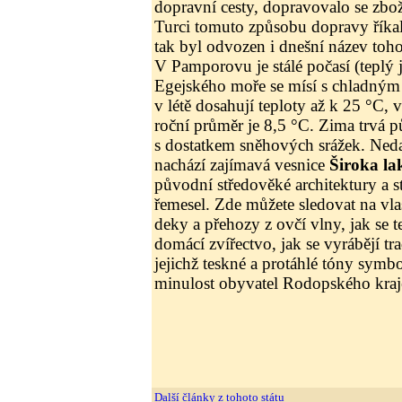
dopravní cesty, dopravovalo se zbož
Turci tomuto způsobu dopravy říka
tak byl odvozen i dnešní název toho
V Pamporovu je stálé počasí (teplý 
Egejského moře se mísí s chladným
v létě dosahují teploty až k 25 °C, 
roční průměr je 8,5 °C. Zima trvá pů
s dostatkem sněhových srážek. Ned
nachází zajímavá vesnice
Široka la
původní středověké architektury a s
řemesel. Zde můžete sledovat na vlas
deky a přehozy z ovčí vlny, jak se 
domácí zvířectvo, jak se vyrábějí t
jejichž teskné a protáhlé tóny symb
minulost obyvatel Rodopského kraj
Další články z tohoto státu