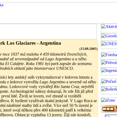
rk Los Glaciares - Argentina
(
15.09.2005
)
v roce 1937 má rozlohu 4 459 kilometrů čtverečných,
ápadně až severozápadně od Lago Argentino a u něho
čka El Calafete. Roku 1981 byl park zapsán do seznamu
írodních oblastí jako biorezervace UNESCO.
tisíci lety andský sníh vykrystalizoval v ledovou hmotu a
Voda z ledovce vytvořila
Lago Argentino
a severně od něho
edma
. Ledovcové vody vytvářejí
Río Santa Cruz
, největší
gonie. Archeologické nálezy dokazují, že zde žili již před
ty první lidé. Živili se lovem, své zbraně si vyráběli
dřeva. K bydlení využívali skalní jeskyně. V Lago Roca se
dní nástěnné malby lidí a zvířat. Více než 50 % území je
i, které svojí délkou přes 400 kilometrů patří k velkému
íkrovu. Oblast je vyplněna 13 jezery. Žijí zde kondoři,