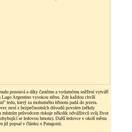
malu posouvá a díky častému a vydatnému sněžení vytváří
a Lago Argentino vysokou stěnu. Zde každou chvílí
ení" ledu, který za mohutného hřmotu padá do jezera.
ovec není z bezpečnostních důvodů povolen (někdy
s místním průvodcem riskuje několik odvážlivců svůj život
pohybující se ledovou hmotu). Další ledovce v okolí města
m již popsal v článku o Patagonii.