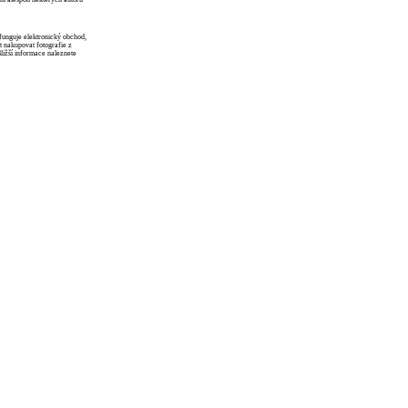
funguje elektronický obchod,
 nakupovat fotografie z
Bližší informace naleznete