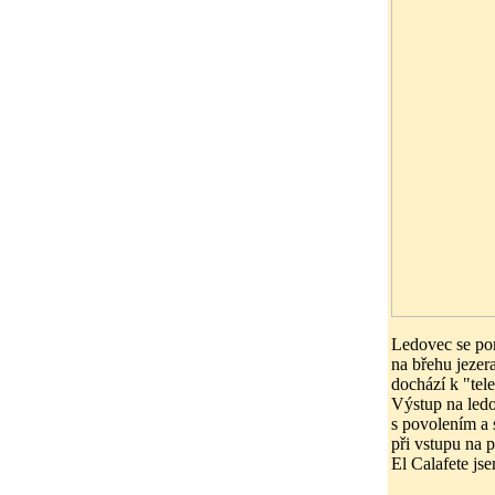
Ledovec se po
na břehu jezer
dochází k "tel
Výstup na led
s povolením a 
při vstupu na 
El Calafete jse