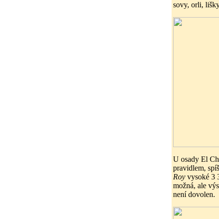
sovy, orli, lišk
U osady El Cha
pravidlem, sp
Roy
vysoké 3 3
možná, ale výs
není dovolen.