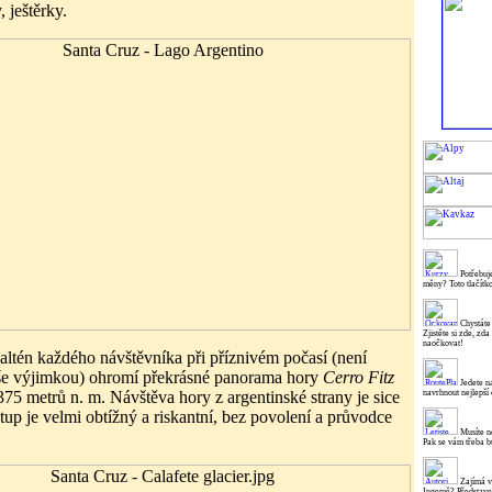
y, ještěrky.
Potřebuje
měny? Toto tlačítk
Chystáte
Zjistěte si zde, zd
naočkovat!
ltén každého návštěvníka při příznivém počasí (není
íše výjimkou) ohromí překrásné panorama hory
Cerro Fitz
Jedete n
75 metrů n. m. Návštěva hory z argentinské strany je sice
navrhnout nejlepší 
tup je velmi obtížný a riskantní, bez povolení a průvodce
Musíte ne
Pak se vám třeba b
Zajímá v
Ingemě? Představen