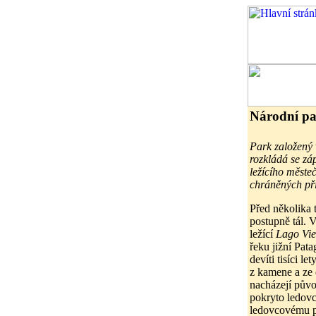
Národní pa
Park založený 
rozkládá se z
ležícího měste
chráněných př
Před několika 
postupně tál. 
ležící
Lago Vi
řeku jižní Pata
devíti tisíci le
z kamene a ze 
nacházejí půvo
pokryto ledovc
ledovcovému př