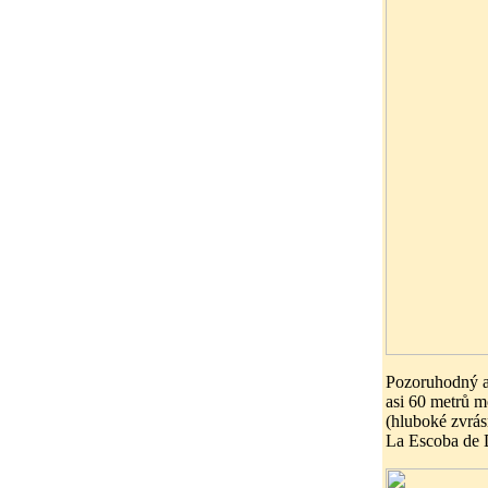
Pozoruhodný a
asi 60 metrů m
(hluboké zvrás
La Escoba de D