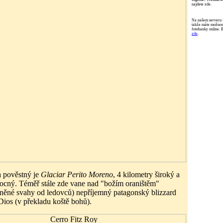
najdete zde.
Na našem serveru 
takže máte možnost
fotobanky online. 
zde
.
 pověstný je
Glaciar Perito Moreno
, 4 kilometry široký a
ocný. Téměř stále zde vane nad "božím oraništěm"
něné svahy od ledovců) nepříjemný patagonský blizzard
ios (v překladu koště bohů).