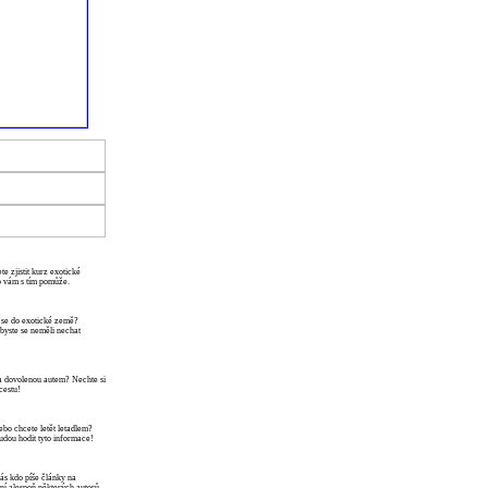
te zjistit kurz exotické
o vám s tím pomůže.
 se do exotické země?
a byste se neměli nechat
a dovolenou autem? Nechte si
cestu!
bo chcete letět letadlem?
udou hodit tyto informace!
ás kdo píše články na
í alespoň některých autorů