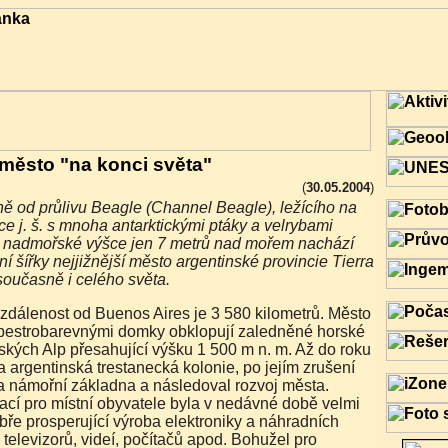
 město "na konci světa"
(
30.05.2004
)
e j. š. s mnoha antarktickými ptáky a velrybami
v nadmořské výšce jen 7 metrů nad mořem nachází
žní šířky nejjižnější město argentinské provincie Tierra
současně i celého světa.
pestrobarevnými domky obklopují zaledněné horské
ských Alp přesahující výšku 1 500 m n. m. Až do roku
 argentinská trestanecká kolonie, po jejím zrušení
a námořní základna a následoval rozvoj města.
ací pro místní obyvatele byla v nedávné době velmi
ře prosperující výroba elektroniky a náhradních
televizorů, videí, počítačů apod. Bohužel pro