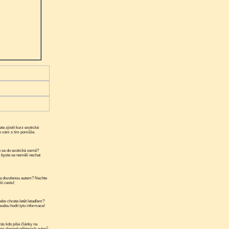
te zjistit kurz exotické
ko vám s tím pomůže.
 se do exotické země?
a byste se neměli nechat
a dovolenou autem? Nechte
ší cestu!
ebo chcete letět letadlem?
udou hodit tyto informace!
ás kdo píše články na
ní alespoň některých autorů