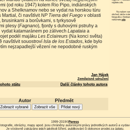
najdete zde.
mi (od roku 1947) kolem Rio Pipo, indiánských
ov a Shelknamov nebo se vydat na horskou túru
Na našem serveru funguje elektronický
 Martial, či navštívit
NP Tierra del Fuego
v oblasti
obchod, takže mát
fotografie z fotoba
, brusinkami a borůvkami, s tyrkysově
naleznete
zde
.
i plesy (
Fagnano
), fjordy s duhovými pstruhy a
se vydat katamaránem po zálivech
Lapataia
a
projet podél majáku
Les Eclaireurs
(Na konci světa)
ě navštívit souostroví
Isla de los Estados
, kde bylo
letím nejzapadlejší vězení ne nepodobné ruským
Jan Hájek
Zeměpisné sdružení
tohoto státu
Další články tohoto autora
Autor
Předmět
1999-2019©
Ppress
fotografie, obrázky, mapy apod. jsou chráněny autorskými právy jednotlivých autorů a vydav
Je výslovně zakázáno jejich jakékoli šíření, publikování či dokonce prodej za úplatu.