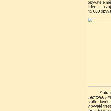
obyvatele mě
lidem tuto z
45 000 obyva
Z atr
Territorial F
s přírodověd
v bývalé tres
Tren del Fin