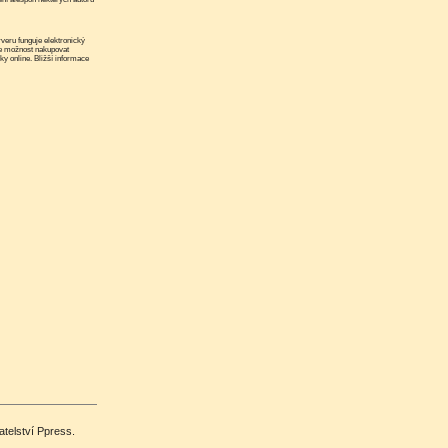
e možnost nakupovat
nky online. Bližší informace
atelství Ppress.