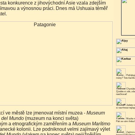
sta konkurence z jihovýchodní Asie vzala zdejším
ajímavou a výnosnou práci. Dnes má Ushuaia téměř
tel.
Potřebuje
měny? Toto tlačít
Chystáte
Zjistěte si zde, zd
naočkovat!
Jedete n
si navrhnout nejlep
akcí ve městě lze jmenovat místní muzea -
Museum
in del Mundo
(muzeum na konci světa)
Musíte n
Pak se vám třeba b
ným a etnografickým zaměřením a
Museum Marítimo
tanecké kolonii. Lze podniknout velmi zajímavý výlet
Zajímá v
 del Mundo
(vlakem na konec světa) nejjižnějším
Ingemě? Představe