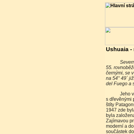
Ushuaia -
Severně od průlivu Beagle (Channel Beagle), ležícího na
55. rovnoběžc
černými, se 
na 54° 49´ ji
del Fuego a 
Jeho vzdálenost od Buenos Aires je 3 580 kilometrů. Město
s dřevěnými 
štíty Patagon
1947 zde byla
byla založen
Zajímavou pr
moderní a dob
součástek do 