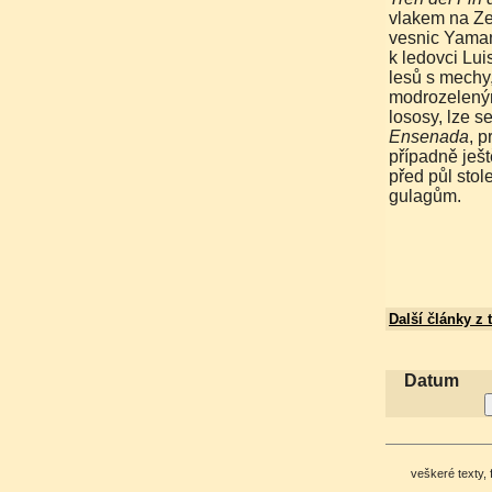
vlakem na Ze
vesnic Yaman
k ledovci Luis
lesů s mechy
modrozeleným
lososy, lze 
Ensenada
, 
případně ješt
před půl sto
gulagům.
Další články z 
Datum
veškeré texty, 