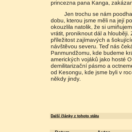
princezna pana Kanga, zakáza
Jen trochu se nám poodhalila za tu krátkou
dobu, kterou jsme měli na její po
okouzlila natolik, že si umiňuj
vrátit, proniknout dál a hlouběji
příležitost zajímavých a šokující
návštěvou severu. Teď nás čeká
Panmundžomu, kde budeme krá
amerických vojáků jako hosté 
demilitarizační pásmo a octne
od Kesongu, kde jsme byli v roc
někdy jindy.
Další články z tohoto státu