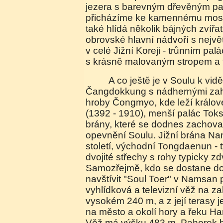
jezera s barevným dřevěným pa
přicházíme ke kamennému mostu 
také hlídá několik bájných zvířat
obrovské hlavní nádvoří s nejvě
v celé Jižní Koreji - trůnním pa
s krásně malovaným stropem a 
A co ještě je v Soulu k vidění? Nedaleký palác
Čangdokkung s nádhernými zah
hroby Čongmyo, kde leží králov
(1392 - 1910), menší palác Toks
brány, které se dodnes zachov
opevnění Soulu. Jižní brána 
století, východní Tongdaenun - t
dvojité střechy s rohy typicky z
Samozřejmě, kdo se dostane do
navštívit "Soul Toer" v Namsan 
vyhlídková a televizní věž na 
vysokém 240 m, a z její terasy 
na město a okolí hory a řeku Ha
Věž má výšku 483 m. Pahorek b