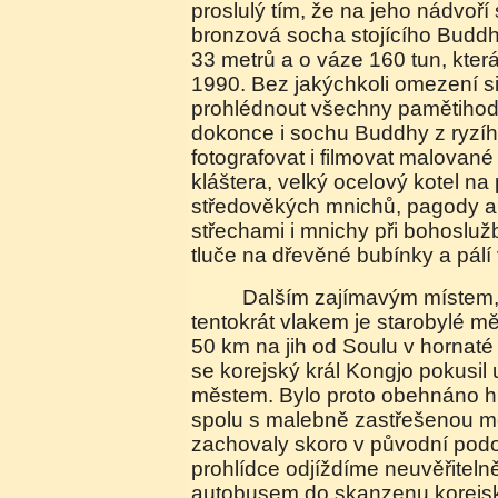
proslulý tím, že na jeho nádvoří
bronzová socha stojícího Buddh
33 metrů a o váze 160 tun, kter
1990. Bez jakýchkoli omezení 
prohlédnout všechny pamětihodn
dokonce i sochu Buddhy z ryzíh
fotografovat i filmovat malovan
kláštera, velký ocelový kotel na p
středověkých mnichů, pagody a 
střechami i mnichy při bohoslužb
tluče na dřevěné bubínky a pálí
Dalším zajímavým místem, kam se vydáváme
tentokrát vlakem je starobylé mě
50 km na jih od Soulu v hornaté k
se korejský král Kongjo pokusil
městem. Bylo proto obehnáno hr
spolu s malebně zastřešenou m
zachovaly skoro v původní pod
prohlídce odjíždíme neuvěřitel
autobusem do skanzenu korejské