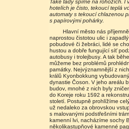
Také tady spíme na rohožích. I v
hotelích je čisto, tekoucí teplá
automaty s tekoucí chlazenou p
s papírovými pohárky.
Hlavní město nás příjemně překvapuje
naprostou čistotou ulic i zapadl
pobudové či žebráci, lidé se cho
hustou a dobře fungující síť pod
autobusy i trolejbusy. A tak běh
můžeme bez problémů prohlédno
památky. Nejvýznamnější z nich
králů Kyonbokkung vybudovaný 
dynastie Čoson. V jeho areálu 
budov, mnohé z nich byly zničen
do Koreje roku 1592 a rekonst
století. Postupně prohlížíme cel
už nedaleko za obrovskou vstu
s malovanými podstřešními trámy
kamenní lvi, nacházíme sochy 
několikastupňové kamenné pag