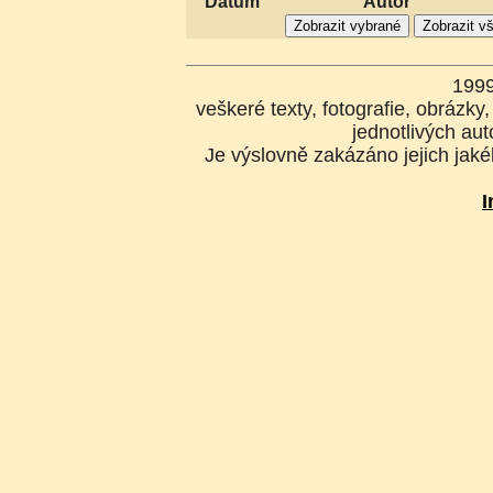
Datum
Autor
199
veškeré texty, fotografie, obrázk
jednotlivých aut
Je výslovně zakázáno jejich jakék
I