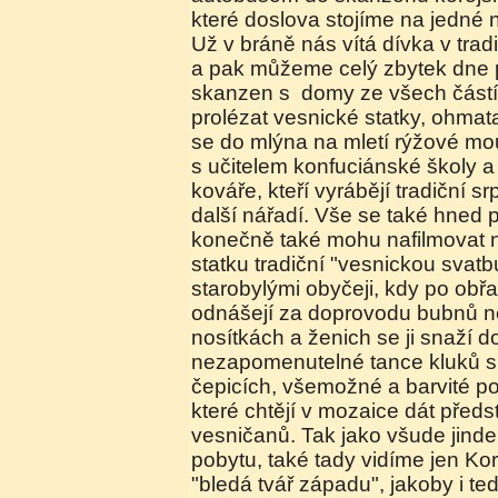
které doslova stojíme na jedné n
Už v bráně nás vítá dívka v trad
a pak můžeme celý zbytek dne p
skanzen s domy ze všech částí 
prolézat vesnické statky, ohmat
se do mlýna na mletí rýžové mo
s učitelem konfuciánské školy 
kováře, kteří vyrábějí tradiční s
další nářadí. Vše se také hned 
konečně také mohu nafilmovat 
statku tradiční "vesnickou svat
starobylými obyčeji, kdy po ob
odnášejí za doprovodu bubnů ne
nosítkách a ženich se ji snaží d
nezapomenutelné tance kluků s
čepicích, všemožné a barvité pod
které chtějí v mozaice dát předs
vesničanů. Tak jako všude jind
pobytu, také tady vidíme jen Ko
"bledá tvář západu", jakoby i te