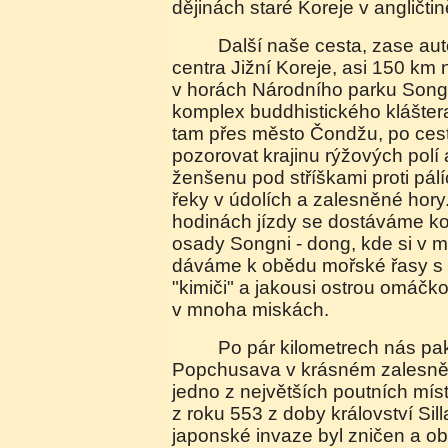
dějinách staré Koreje v angličtin
Další naše cesta, zase autobusem, vede do
centra Jižní Koreje, asi 150 km 
v horách Národního parku Songi
komplex buddhistického klášte
tam přes město Čondžu, po cest
pozorovat krajinu rýžových polí 
ženšenu pod stříškami proti pálí
řeky v údolích a zalesněné hory
hodinách jízdy se dostáváme k
osady Songni - dong, kde si v mí
dáváme k obědu mořské řasy s
"kimiči" a jakousi ostrou omáčk
v mnoha miskách.
Po pár kilometrech nás pak vítá chrám
Popchusava v krásném zalesně
jedno z největších poutních míst
z roku 553 z doby království Silla
japonské invaze byl zničen a ob