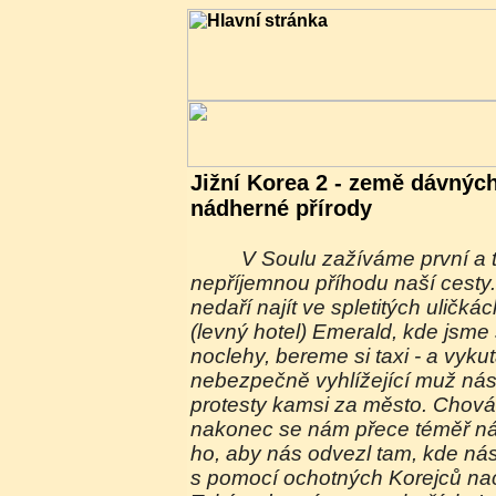
Jižní Korea 2 - země dávnýc
nádherné přírody
V Soulu zažíváme první a také naštěstí jedinou
nepříjemnou příhodu naší cesty
nedaří najít ve spletitých uličk
(levný hotel) Emerald, kde jsme s
noclehy, bereme si taxi - a vykut
nebezpečně vyhlížející muž ná
protesty kamsi za město. Chová 
nakonec se nám přece téměř nási
ho, aby nás odvezl tam, kde nás
s pomocí ochotných Korejců na