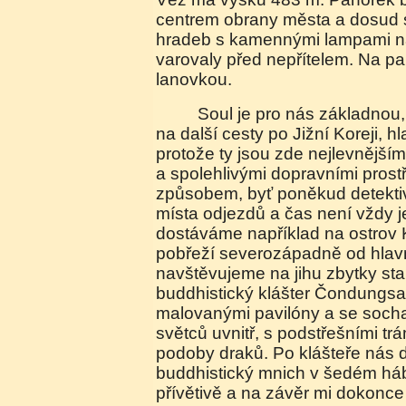
centrem obrany města a dosud s
hradeb s kamennými lampami na
varovaly před nepřítelem. Na pa
lanovkou.
Soul je pro nás základnou, odkud se vydáváme
na další cesty po Jižní Koreji, 
protože ty jsou zde nejlevnější
a spolehlivými dopravními prost
způsobem, byť poněkud detektiv
místa odjezdů a čas není vždy 
dostáváme například na ostro
pobřeží severozápadně od hlav
navštěvujeme na jihu zbytky sta
buddhistický klášter Čondungs
malovanými pavilóny a se soch
světců uvnitř, s podstřešními t
podoby draků. Po klášteře nás 
buddhistický mnich v šedém háb
přívětivě a na závěr mi dokonce