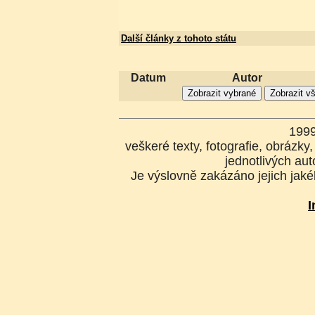
Další články z tohoto státu
Datum
Autor
199
veškeré texty, fotografie, obrázk
jednotlivých aut
Je výslovně zakázáno jejich jakék
I