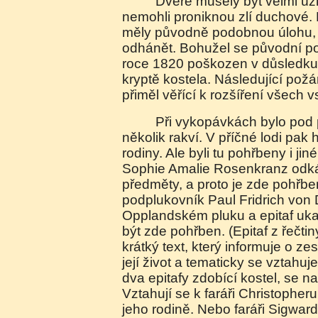
Dveře musely být velmi úzké, aby do kostela
nemohli proniknou zlí duchové. 
měly původně podobnou úlohu, t
odhánět. Bohužel se původní por
roce 1820 poškozen v důsledku
kryptě kostela. Následující požá
přiměl věřící k rozšíření všech v
Při vykopávkách bylo pod podlahou nalezeno
několik rakví. V příčné lodi pak 
rodiny. Ale byli tu pohřbeny i ji
Sophie Amalie Rosenkranz odk
předměty, a proto je zde pohř
podplukovník Paul Fridrich von 
Opplandském pluku a epitaf ukaz
být zde pohřben. (Epitaf z řečtin
krátký text, který informuje o z
její život a tematicky se vztahuj
dva epitafy zdobící kostel, se na
Vztahují se k faráři Christopheru
jeho rodině. Nebo faráři Sigward