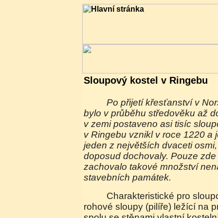
Sloupový kostel v Ringebu
Po přijetí křesťanství v Norsku, kolem roku 1030,
bylo v průběhu středověku až d
v zemi postaveno asi tisíc sloup
v Ringebu vznikl v roce 1220 a 
jeden z největších dvaceti osmi,
doposud dochovaly. Pouze zde 
zachovalo takové množství nen
stavebních památek.
Charakteristické pro sloupové kostely jsou
rohové sloupy (pilíře) ležící na p
spolu se stěnami vlastní kosteln