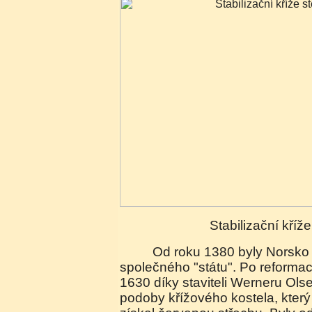
Stabilizační kříž
Od roku 1380 byly Norsko a Dánsko součástmi
společného "státu". Po reformac
1630 díky staviteli Werneru Ol
podoby křížového kostela, který