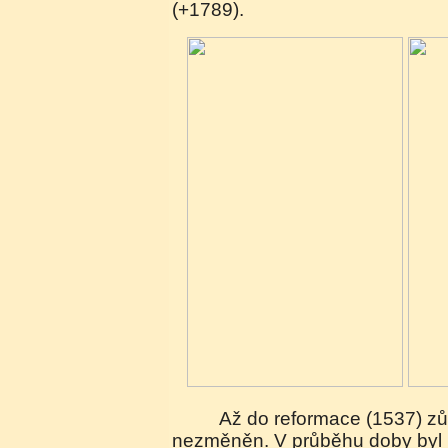
(+1789).
Až do reformace (1537) zůstal kostel skoro
nezměněn. V průběhu doby byl j