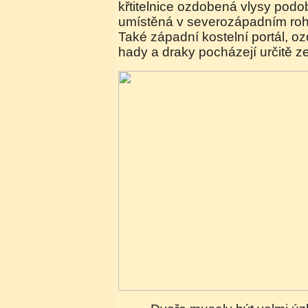
křtitelnice ozdobená vlysy podo
umístěná v severozápadním rohu
Také západní kostelní portál, 
hady a draky pocházejí určitě ze