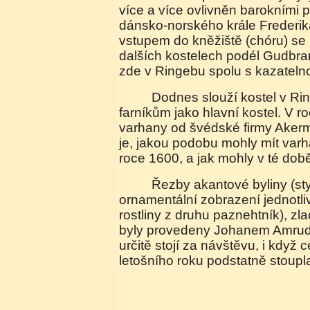
více a více ovlivněn barokními
dánsko-norského krále Frederik
vstupem do kněžiště (chóru) se 
dalších kostelech podél Gudbra
zde v Ringebu spolu s kazateln
Dodnes slouží kostel v Ringebu zdejším
farníkům jako hlavní kostel. V r
varhany od švédské firmy Ake
je, jakou podobu mohly mít var
roce 1600, a jak mohly v té době
Řezby akantové byliny (stylizované
ornamentální zobrazení jednotliv
rostliny z druhu paznehtník), zl
byly provedeny Johanem Amrud
určitě stojí za návštěvu, i když
letošního roku podstatně stoupl