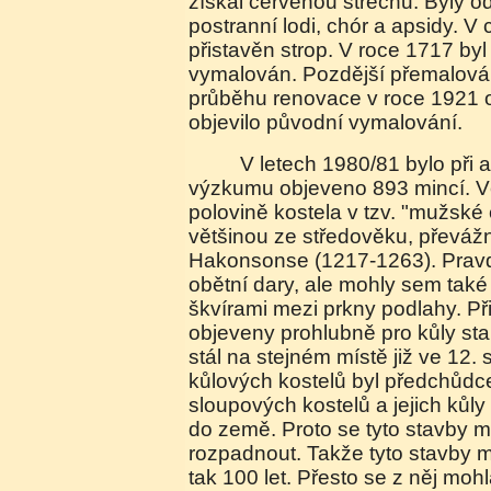
získal červenou střechu. Byly o
postranní lodi, chór a apsidy. V c
přistavěn strop. V roce 1717 byl
vymalován. Pozdější přemalován
průběhu renovace v roce 1921 o
objevilo původní vymalování.
V letech 1980/81 bylo při archeologickém
výzkumu objeveno 893 mincí. Vět
polovině kostela v tzv. "mužské 
většinou ze středověku, převá
Hakonsonse (1217-1263). Prav
obětní dary, ale mohly sem tak
škvírami mezi prkny podlahy. Při
objeveny prohlubně pro kůly star
stál na stejném místě již ve 12. s
kůlových kostelů byl předchůd
sloupových kostelů a jejich kůl
do země. Proto se tyto stavby 
rozpadnout. Takže tyto stavby m
tak 100 let. Přesto se z něj mo