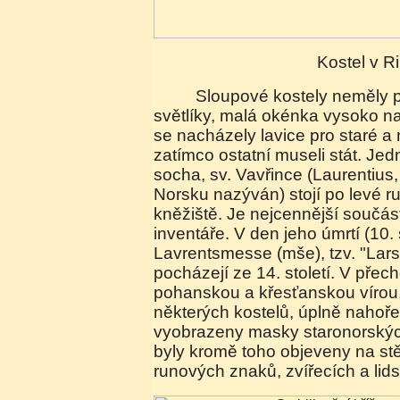
Kostel v 
Sloupové kostely neměly původně okna, pouze
světlíky, malá okénka vysoko n
se nacházely lavice pro staré a 
zatímco ostatní museli stát. Jedn
socha, sv. Vavřince (Laurentius, 
Norsku nazýván) stojí po levé r
kněžiště. Je nejcennější součás
inventáře. V den jeho úmrtí (10.
Lavrentsmesse (mše), tzv. "Lars
pocházejí ze 14. století. V pře
pohanskou a křesťanskou vírou,
některých kostelů, úplně nahoře
vyobrazeny masky staronorský
byly kromě toho objeveny na st
runových znaků, zvířecích a lid