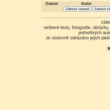
Datum
Autor
199
veškeré texty, fotografie, obrázk
jednotlivých aut
Je výslovně zakázáno jejich jakék
I