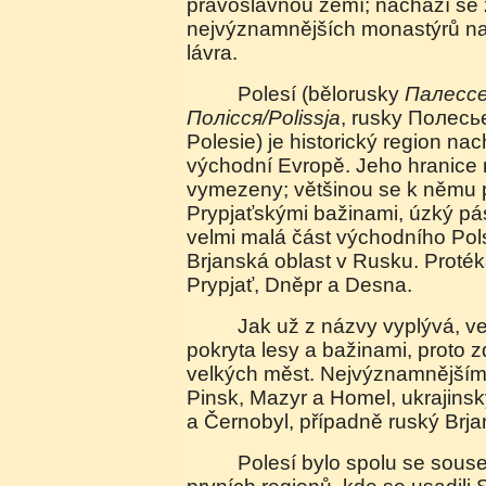
pravoslavnou zemí; nachází se 
nejvýznamnějších monastýrů na 
lávra.
Polesí (bělorusky
Палессе
Полісся/Polissja
, rusky Полесье
Polesie) je historický region nac
východní Evropě. Jeho hranice
vymezeny; většinou se k němu p
Prypjaťskými bažinami, úzký pás
velmi malá část východního Pols
Brjanská oblast v Rusku. Protéka
Prypjať, Dněpr a Desna.
Jak už z názvy vyplývá, velká část Polesí je
pokryta lesy a bažinami, proto
velkých měst. Nejvýznamnějšími
Pinsk, Mazyr a Homel, ukrajins
a Černobyl, případně ruský Brja
Polesí bylo spolu se sousední Volyní jedním z