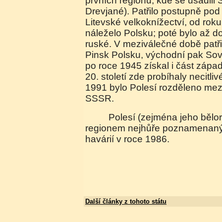
prvních regionů, kde se usadili
Drevjané). Patřilo postupně po
Litevské velkoknížectví, od ro
náleželo Polsku; poté bylo až do
ruské. V meziválečné době patři
Pinsk Polsku, východní pak Sov
po roce 1945 získal i část západ
20. století zde probíhaly necitli
1991 bylo Polesí rozděleno mez
SSSR.
Polesí (zejména jeho běloruská část) je
regionem nejhůře poznamenan
havárií v roce 1986.
Další články z tohoto státu