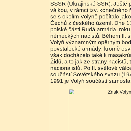
SSSR (Ukrajinské SSR). Ještě p
válkou, v rámci tzv. konečného 
se s okolím Volyně počítalo jak
Čechů z českého území. Dne 17
polské části Rudá armáda, roku
německých nacistů. Během II. s
Volyň významným opěrným bod
povstalecké armády; kromě os
však docházelo také k masakrům 
Židů, a to jak ze strany nacistů,
nacionalistů. Po II. světové válc
součástí Sovětského svazu (19
1991 je Volyň součástí samostat