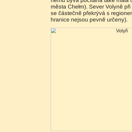
němu bývá počítána také malá č
města Chełm). Sever Volyně při 
se částečně překrývá s regionem
hranice nejsou pevně určeny).