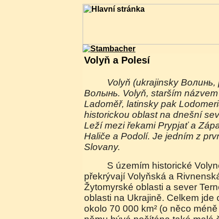
Volyň a Polesí
Volyň (ukrajinsky Волинь, polsky Wołyń; rusky
Волынь. Volyň, starším názvem 
Ladoměř, latinsky pak Lodomeri
historickou oblast na dnešní se
Leží mezi řekami Prypjať a Záp
Haliče a Podolí. Je jedním z pr
Slovany.
S územím historické Volyně se dnes přibližně
překrývají Volyňská a Rivnenská
Žytomyrské oblasti a sever Ter
oblasti na Ukrajině. Celkem jde
okolo 70 000 km² (o něco méně