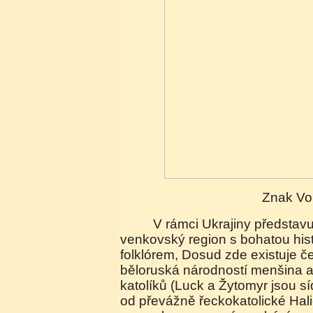
Znak Vo
V rámci Ukrajiny představuje Volyň spíše
venkovský region s bohatou histo
folklórem, Dosud zde existuje č
běloruská národností menšina 
katolíků (Luck a Žytomyr jsou síd
od převážně řeckokatolické Hali