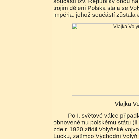
součástí tzv. Republiky obou n
trojím dělení Polska stala se V
impéria, jehož součástí zůstala
Vlajka V
Po I. světové válce připadla Západní Volyň
obnovenému polskému státu (II 
zde r. 1920 zřídil Volyňské vojv
Lucku, zatímco Východní Volyň 