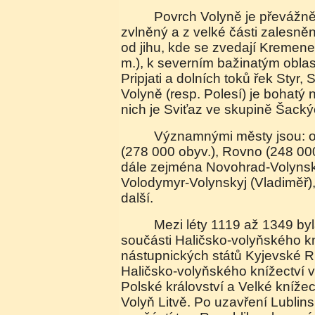
Povrch Volyně je převážně rovinatý až mírně
zvlněný a z velké části zalesně
od jihu, kde se zvedají Kremene
m.), k severním bažinatým obla
Pripjati a dolních toků řek Styr,
Volyně (resp. Polesí) je bohatý n
nich je Sviťaz ve skupině Šacký
Významnými městy jsou: oblastní Žytomyr
(278 000 obyv.), Rovno (248 000
dále zejména Novohrad-Volynsky
Volodymyr-Volynskyj (Vladiměř
další.
Mezi léty 1119 až 1349 byla Volyň významnou
součásti Haličsko-volyňského kn
nástupnických států Kyjevské Ru
Haličsko-volyňského knížectví 
Polské království a Velké knížect
Volyň Litvě. Po uzavření Lublin