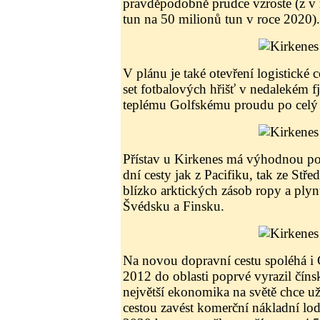
pravděpodobně prudce vzroste (z v
tun na 50 milionů tun v roce 2020).
V plánu je také otevření logistické 
set fotbalových hřišť v nedalekém f
teplému Golfskému proudu po celý
Přístav u Kirkenes má výhodnou po
dní cesty jak z Pacifiku, tak ze Stř
blízko arktických zásob ropy a plyn
Švédsku a Finsku.
Na novou dopravní cestu spoléhá i 
2012 do oblasti poprvé vyrazil číns
největší ekonomika na světě chce už
cestou zavést komerční nákladní lo