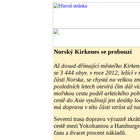
Norský Kirkenes se probouzí
Až dosud dřímající městečko Kirken
se 3 444 obyv. v roce 2012, ležící v
části Norska, se chystá na velkou zm
posledních letech otevírá čím dál ví
mořskou cestu podél arktického pob
cestě do Asie využívají jen desítky l
má doprava v této části vzrůst až n
Severní trasa dopravu výrazně zkrátí
cestě mezi Yokohamou a Hamburgem 
času a dvacet procent nákladů.