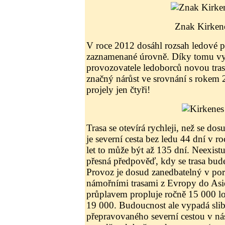
Znak Kirken
V roce 2012 dosáhl rozsah ledové p
zaznamenané úrovně. Díky tomu vy
provozovatele ledoborců novou tras
značný nárůst ve srovnání s rokem
projely jen čtyři!
Trasa se otevírá rychleji, než se do
je severní cesta bez ledu 44 dní v ro
let to může být až 135 dní. Neexist
přesná předpověď, kdy se trasa bude
Provoz je dosud zanedbatelný v por
námořními trasami z Evropy do As
průplavem propluje ročně 15 000 
19 000. Budoucnost ale vypadá sli
přepravovaného severní cestou v nás