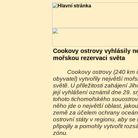
Cookovy ostrovy vyhlásily ne
mořskou rezervaci světa
Cookovy ostrovy (240 km čtverečných, 21400
obyvatel) vytvořily největší moř
světě. U příležitosti zahájení J
její vyhlášení oznámil dne 29. 
tohoto tichomořského souostrov
něho jde o největší oblast, jakou
země za účelem ochrany oceánu.
ostrovní státy v regionu, aby se k
připojily a pomohly vytvořit roz
zónu.