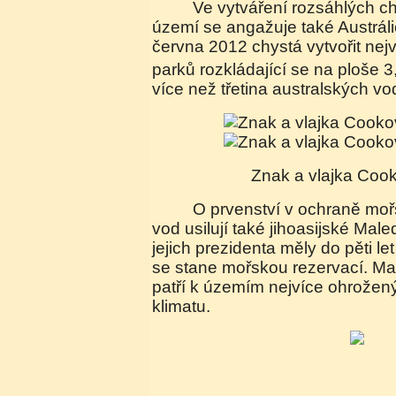
Ve vytváření rozsáhlých chráněných mořských
území se angažuje také Austráli
června 2012 chystá vytvořit nej
parků rozkládající se na ploše 3
více než třetina australských vo
Znak a vlajka Coo
O prvenství v ochraně mořských a oceánských
vod usilují také jihoasijské Male
jejich prezidenta měly do pěti let
se stane mořskou rezervací. Ma
patří k územím nejvíce ohrože
klimatu.