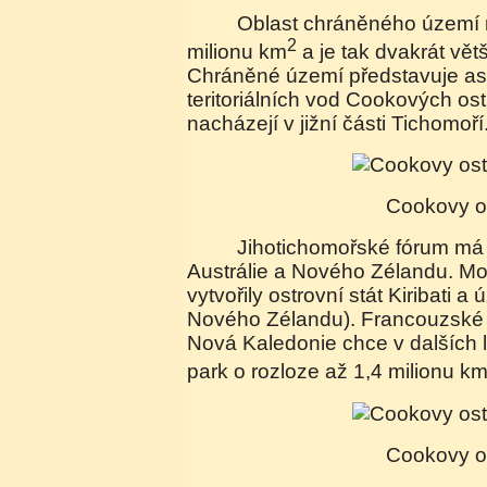
Oblast chráněného území má rozlohu 1,065
2
milionu km
a je tak dvakrát vět
Chráněné území představuje asi
teritoriálních vod Cookových ost
nacházejí v jižní části Tichomoří
Cookovy o
Jihotichomořské fórum má 16 členů včetně
Austrálie a Nového Zélandu. Mo
vytvořily ostrovní stát Kiribati 
Nového Zélandu). Francouzské
Nová Kaledonie chce v dalších l
park o rozloze až 1,4 milionu k
Cookovy o