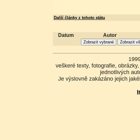
Další články z tohoto státu
Datum
Autor
199
veškeré texty, fotografie, obrázk
jednotlivých aut
Je výslovně zakázáno jejich jakék
I