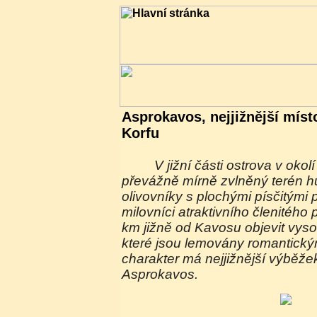
Asprokavos, nejjižnější míst
Korfu
V jižní části ostrova v okolí střediska Kavosu je
převážně mírně zvlněný terén hu
olivovníky s plochými písčitými 
milovníci atraktivního členitého
km jižně od Kavosu objevit vys
které jsou lemovány romantický
charakter má nejjižnější výběže
Asprokavos.