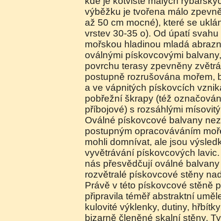
kde je kotviště malých rybářskýc
výběžku je tvořena málo zpevně
až 50 cm mocné), které se uklán
vrstev 30-35 o). Od úpatí svahu
mořskou hladinou mladá abrazní
oválnými pískovcovými balvany,
povrchu terasy zpevněny zvětrá
postupně rozrušována mořem, 
a ve vápnitých pískovcích vznik
pobřežní škrapy (též označován
příbojové) s rozsáhlými mísovit
Oválné pískovcové balvany nezí
postupným opracováváním moř
mohli domnívat, ale jsou výsled
vyvětrávání pískovcových lavic.
nás přesvědčují oválné balvany 
rozvětralé pískovcové stěny nad
Právě v této pískovcové stěně p
připravila téměř abstraktní umě
kulovité výklenky, dutiny, hřbítk
bizarně členěné skalní stěny. Ty