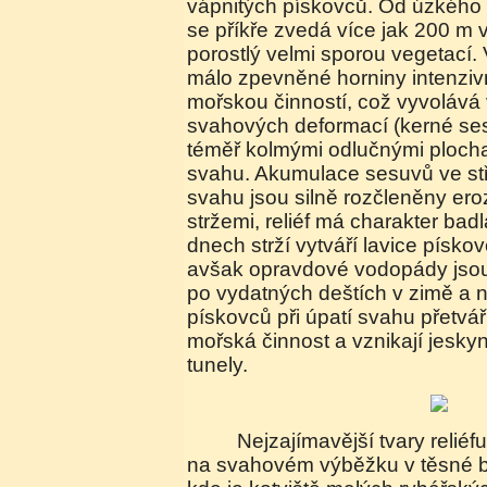
vápnitých pískovců. Od úzkého l
se příkře zvedá více jak 200 m 
porostlý velmi sporou vegetací. V
málo zpevněné horniny intenzi
mořskou činností, což vyvolává
svahových deformací (kerné se
téměř kolmými odlučnými plocha
svahu. Akumulace sesuvů ve stře
svahu jsou silně rozčleněny ero
stržemi, reliéf má charakter ba
dnech strží vytváří lavice písko
avšak opravdové vodopády jsou
po vydatných deštích v zimě a n
pískovců při úpatí svahu přetvá
mořská činnost a vznikají jeskynn
tunely.
Nejzajímavější tvary reliéfu se však nacházejí
na svahovém výběžku v těsné bl