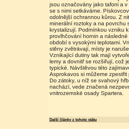
jsou označovány jako tafoni a v 
se s nimi setkáváme. Pískovcov
odolnější ochrannou kůrou. Z nit
minerální roztoky a na povrchu 
krystalizují. Podmínkou vzniku k
provlhčování hornin a následné
období s vysokými teplotami. Vn
stěny zvětrávají, místy je naruš
Vznikající dutiny tak mají vytv
lemy a dovnitř se rozšiřují, což j
typické. Návštěvou této zajímav
Asprokavos si můžeme zpestřit p
Do zátoky, u níž se svahový hřbe
nachází, vede značená nezpev
vnitrozemské osady Spartera.
Další články z tohoto státu