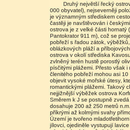
Druhý největší řecký ostr
000 obyvatel), nejseverněji pol
je významným střediskem cestov
častěji je navštěvován i českými
ostrova je z velké části hornatý 
Pantokrator 911 m), což se proje
pobřeží s řadou zátok, výběžků, 
oblázkových pláží a příbojových j
ostrova v okolí střediska Kavos
zvlněný terén hustě porostlý oli
písčitými plážemi. Přesto však i 
členitého pobřeží mohou asi 10
objevit vysoké mořské útesy, kt
romantickými plážemi. Takový c
nejjižnější výběžek ostrova Kor
Směrem k J se postupně zvedá ko
dosahuje 200 až 250 metrů n.m.
příkrými až kolmými svahy přím
Území je tvořeno mladotřetihorním
jílovci, ojediněle vystupují lav