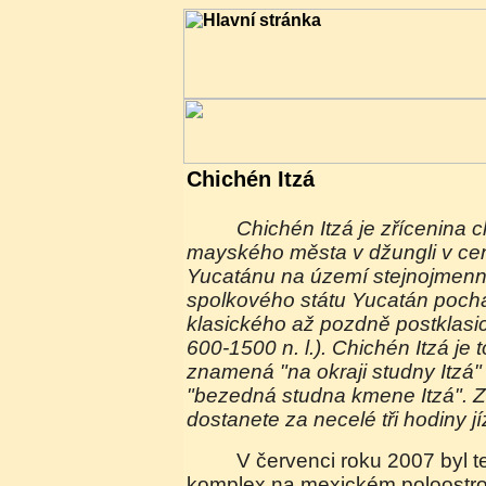
Chichén Itzá
Chichén Itzá je zřícenina chrámového
mayského města v džungli v cent
Yucatánu na území stejnojmen
spolkového státu Yucatán pochá
klasického až pozdně postklasi
600-1500 n. l.). Chichén Itzá je 
znamená "na okraji studny Itzá"
"bezedná studna kmene Itzá". 
dostanete za necelé tři hodiny 
V červenci roku 2007 byl tento chrámový
komplex na mexickém poloostr