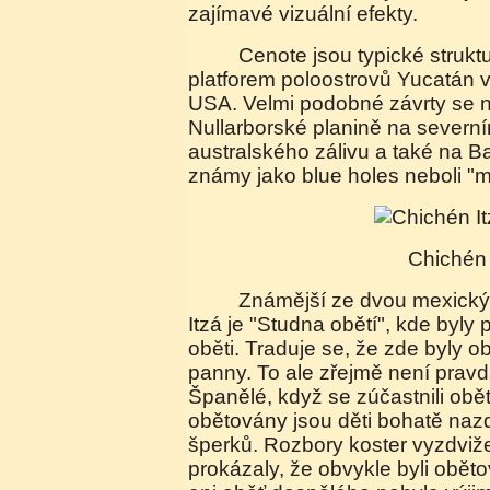
zajímavé vizuální efekty.
Cenote jsou typické struktury vápencových
platforem poloostrovů Yucatán v
USA. Velmi podobné závrty se 
Nullarborské planině na severn
australského zálivu a také na 
známy jako blue holes neboli "m
Chichén
Známější ze dvou mexických cenote u Chichén
Itzá je "Studna obětí", kde byly
oběti. Traduje se, že zde byly 
panny. To ale zřejmě není pravda
Španělé, když se zúčastnili obětí
obětovány jsou děti bohatě na
šperků. Rozbory koster vyzdviž
prokázaly, že obvykle byli oběto