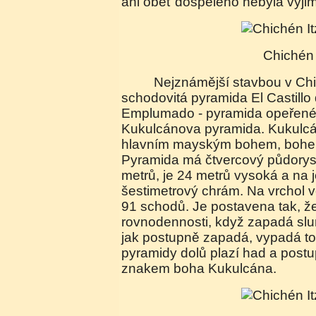
ani oběť dospělého nebyla výji
Chichén
Nejznámější stavbou v Chichén Itzá je
schodovitá pyramida El Castillo 
Emplumado - pyramida opeřené
Kukulcánova pyramida. Kukulcán
hlavním mayským bohem, bohem
Pyramida má čtvercový půdorys
metrů, je 24 metrů vysoká a na j
šestimetrový chrám. Na vrchol 
91 schodů. Je postavena tak, že 
rovnodennosti, když zapadá slu
jak postupně zapadá, vypadá to
pyramidy dolů plazí had a postu
znakem boha Kukulcána.