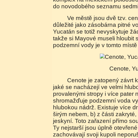
do novodobého seznamu sedmi 
Ve městě jsou dvě tzv. cenote, které jsou velice
důležité jako zásobárna pitné v
Yucatán se totiž nevyskytuje ž
takže si Mayové museli hloubit 
podzemní vody je v tomto místě
Cenote, Y
Cenote je zatopený závrt krasového původu,
jaké se nacházejí ve velmi hlub
provalenými stropy i více pater
shromažďuje podzemní voda vytv
hlubokou nádrž. Existuje více d
širým nebem, b) z části zakryté
jeskyní. Toto zařazení přímo sou
Ty nejstarší jsou úplně otevřen
zachovávají svoji kupoli neporu