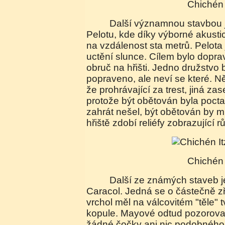
Chichén
Další významnou stavbou je velké hřiště na
Pelotu, kde díky výborné akustic
na vzdálenost sta metrů. Pelota
uctění slunce. Cílem bylo doprav
obruč na hřišti. Jedno družstvo 
popraveno, ale neví se které. N
že prohrávající za trest, jiná zas
protože být obětován byla pocta
zahrát nešel, být obětován by m
hřiště zdobí reliéfy zobrazující 
Chichén
Další ze známých staveb je tzv. observatoř -
Caracol. Jedná se o částečně zř
vrchol měl na válcovitém "těle" 
kopule. Mayové odtud pozoroval
žádné čočky ani nic podobného