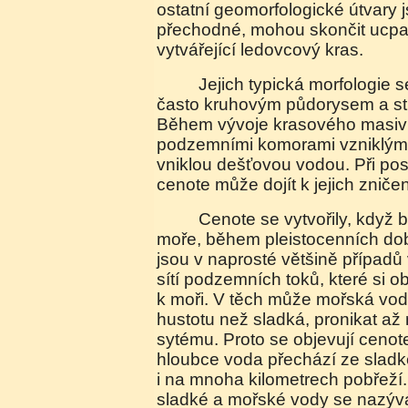
ostatní geomorfologické útvary
přechodné, mohou skončit ucpa
vytvářející ledovcový kras.
Jejich typická morfologie se vyznačuje oválným,
často kruhovým půdorysem a st
Během vývoje krasového masivu
podzemními komorami vzniklým
vniklou dešťovou vodou. Při pos
cenote může dojít k jejich znič
Cenote se vytvořily, když byla nižší hladina
moře, během pleistocenních do
jsou v naprosté většině případů
sítí podzemních toků, které si o
k moři. V těch může mořská vod
hustotu než sladká, pronikat až
sytému. Proto se objevují cenote
hloubce voda přechází ze sladk
i na mnoha kilometrech pobřeží.
sladké a mořské vody se nazývá 