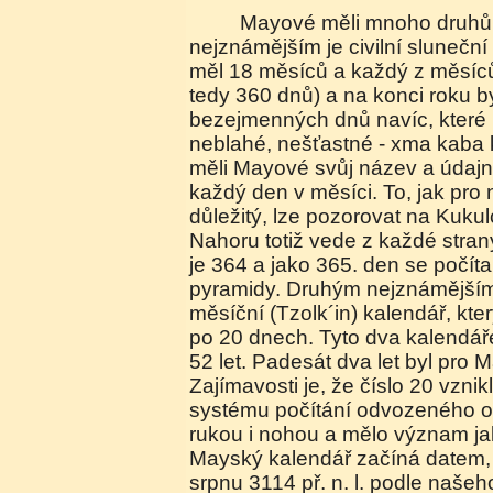
Mayové měli mnoho druhů kalendáře, ale
nejznámějším je civilní sluneční
měl 18 měsíců a každý z měsíc
tedy 360 dnů) a na konci roku by
bezejmenných dnů navíc, které
neblahé, nešťastné - xma kaba 
měli Mayové svůj název a údajně
každý den v měsíci. To, jak pro 
důležitý, lze pozorovat na Kuku
Nahoru totiž vede z každé stran
je 364 a jako 365. den se počíta
pyramidy. Druhým nejznámějším
měsíční (Tzolk´in) kalendář, kt
po 20 dnech. Tyto dva kalendáře
52 let. Padesát dva let byl pro 
Zajímavosti je, že číslo 20 vzni
systému počítání odvozeného o
rukou i nohou a mělo význam ja
Mayský kalendář začíná datem, 
srpnu 3114 př. n. l. podle naše