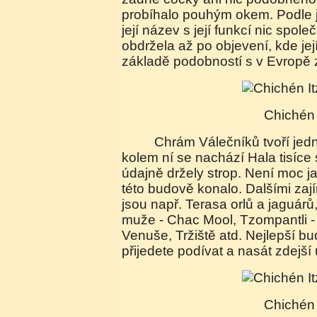
probíhalo pouhým okem. Podle j
její název s její funkcí nic spol
obdržela až po objevení, kde jej
základě podobností s v Evropě
Chichén
Chrám Válečníků tvoří jedna menší pyramida a
kolem ní se nachází Hala tisíce
údajně držely strop. Není moc ja
této budově konalo. Dalšími za
jsou např. Terasa orlů a jaguár
muže - Chac Mool, Tzompantli -
Venuše, Tržiště atd. Nejlepší b
přijedete podívat a nasát zdejší
Chichén