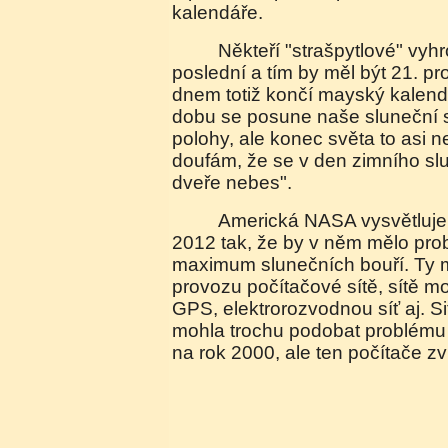
kalendáře.
Někteří "strašpytlové" vyhrožují, že se blíží den
poslední a tím by měl být 21. p
dnem totiž končí mayský kalendář
dobu se posune naše sluneční s
polohy, ale konec světa to asi 
doufám, že se v den zimního sl
dveře nebes".
Americká NASA vysvětluje "problémový" rok
2012 tak, že by v něm mělo pro
maximum slunečních bouří. Ty m
provozu počítačové sítě, sítě mo
GPS, elektrorozvodnou síť aj. S
mohla trochu podobat problému
na rok 2000, ale ten počítače z