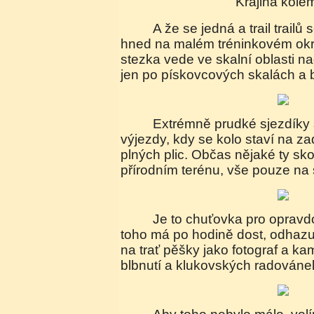
Krajina kol
A že se jedná a trail trailů se přesvědčujeme
hned na malém tréninkovém ok
stezka vede ve skalní oblasti
jen po pískovcových skalách a
Extrémně prudké sjezdíky střídají náročné
výjezdy, kdy se kolo staví na za
plných plic. Občas nějaké ty sk
přírodním terénu, vše pouze na
Je to chuťovka pro opravdové bikery. Renča
toho má po hodině dost, odhazu
na trať pěšky jako fotograf a 
blbnutí a klukovských radováne