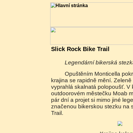
Slick Rock Bike Trail
Legendární bikerská stezk
Opuštěním Monticella pokračujeme do Moabu a
krajina se rapidně mění. Zeleně
vyprahlá skalnatá polopoušť. V
outdoorovém městečku Moab má
pár dní a projet si mimo jiné leg
značenou bikerskou stezku na s
Trail.