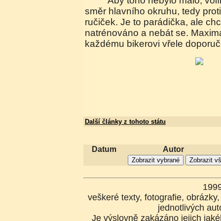
Aby toho nebylo málo, volím si ještě ten těžší
směr hlavního okruhu, tedy pro
ručiček. Je to parádička, ale chc
natrénováno a nebát se. Maximá
každému bikerovi vřele doporuču
Další články z tohoto státu
Datum
Autor
199
veškeré texty, fotografie, obrázk
jednotlivých aut
Je výslovně zakázáno jejich jakék