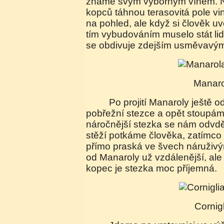
známé svým výborným vínem. 
kopců táhnou terasovitá pole vin
na pohled, ale když si člověk u
tím vybudováním muselo stát lids
se obdivuje zdejším usměvavým
Manar
Po projití Manaroly ještě odoláváme pohodlnější
pobřežní stezce a opět stoupám
náročnější stezka se nám odvděč
stěží potkáme člověka, zatímco
přímo praská ve švech náruživými
od Manaroly už vzdálenější, ale
kopec je stezka moc příjemná.
Cornig