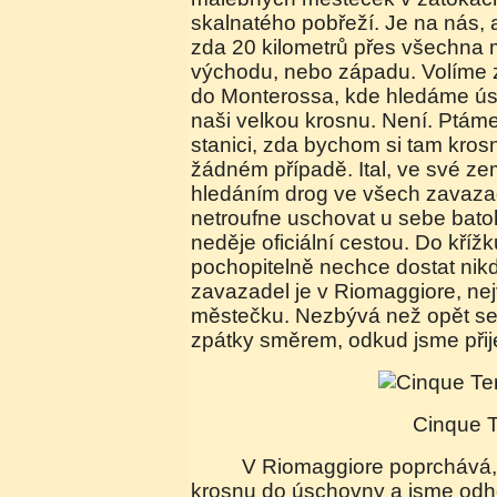
skalnatého pobřeží. Je na nás,
zda 20 kilometrů přes všechna
východu, nebo západu. Volíme 
do Monterossa, kde hledáme ú
naši velkou krosnu. Není. Ptáme
stanici, zda bychom si tam kros
žádném případě. Ital, ve své z
hledáním drog ve všech zavazadl
netroufne uschovat u sebe batoh
neděje oficiální cestou. Do kří
pochopitelně nechce dostat nik
zavazadel je v Riomaggiore, ne
městečku. Nezbývá než opět sed
zpátky směrem, odkud jsme přije
Cinque 
V Riomaggiore poprchává, ale přesto dáváme
krosnu do úschovny a jsme odho