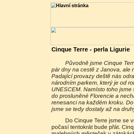
Cinque Terre - perla Ligurie
Původně jsme Cinque Terre chtěly navštívit před
pár dny na cestě z Janova, ale 
Padající provazy deště nás odra
národním parkem, který je od r
UNESCEM. Namísto toho jsme se
do prosluněné Florencie a nech
renesanci na každém kroku. Do
jsme se tedy dostaly až na druh
Do Cinque Terre jsme se vrátily s nadějí, že nám
počasí tentokrát bude přát. Cinq
malebných městeček v zátokách