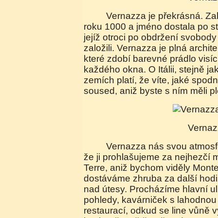
Vernazza je překrásná. Založena byla již kolem
roku 1000 a jméno dostala po st
jejíž otroci po obdržení svobod
založili. Vernazza je plná archi
které zdobí barevné prádlo visí
každého okna. O Itálii, stejně ja
zemích platí, že víte, jaké spodn
soused, aniž byste s ním měli pl
Verna
Vernazza nás svou atmosférou uchvátila natolik,
že ji prohlašujeme za nejhezčí
Terre, aniž bychom viděly Mont
dostáváme zhruba za další hod
nad útesy. Procházíme hlavní uli
pohledy, kavárniček s lahodnou 
restaurací, odkud se line vůně v