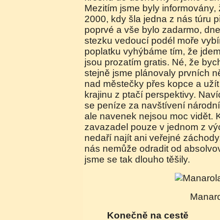
Mezitím jsme byly informovány, 
2000, kdy šla jedna z nás túru 
poprvé a vše bylo zadarmo, dne
stezku vedoucí podél moře vybí
poplatku vyhýbáme tím, že jdeme
jsou prozatím gratis. Né, že by
stejně jsme plánovaly prvních něk
nad městečky přes kopce a užít 
krajinu z ptačí perspektivy. Nav
se peníze za navštívení národníh
ale navenek nejsou moc vidět.
zavazadel pouze v jednom z v
nedaří najít ani veřejné záchod
nás nemůže odradit od absolvová
jsme se tak dlouho těšily.
Manar
Konečně na cestě