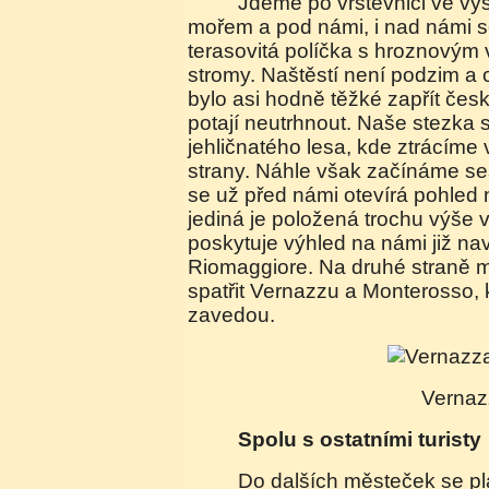
Jdeme po vrstevnici ve výšce asi 200 metrů nad
mořem a pod námi, i nad námi se
terasovitá políčka s hroznovým
stromy. Naštěstí není podzim a 
bylo asi hodně těžké zapřít čes
potají neutrhnout. Naše stezka s
jehličnatého lesa, kde ztrácíme
strany. Náhle však začínáme ses
se už před námi otevírá pohled n
jediná je položená trochu výše
poskytuje výhled na námi již n
Riomaggiore. Na druhé straně 
spatřit Vernazzu a Monterosso,
zavedou.
Verna
Spolu s ostatními turisty
Do dalších městeček se plánujeme dostat více