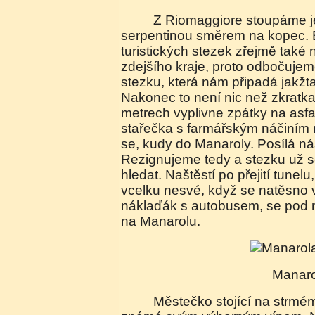
Z Riomaggiore stoupáme jedinou klikatou
serpentinou směrem na kopec. 
turistických stezek zřejmě tak
zdejšího kraje, proto odbočujem
stezku, která nám připadá jakž
Nakonec to není nic než zkratka
metrech vyplivne zpátky na asf
stařečka s farmářským náčiním
se, kudy do Manaroly. Posílá ná
Rezignujeme tedy a stezku už 
hledat. Naštěstí po přejití tunel
vcelku nesvé, když se natěsno v
náklaďák s autobusem, se pod ná
na Manarolu.
Manar
Městečko stojící na strmém skalním útesu je