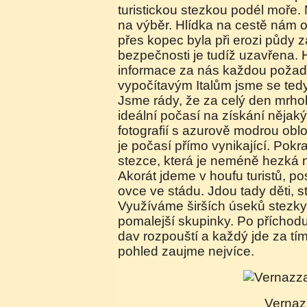
turistickou stezkou podél moř
na výběr. Hlídka na cestě nám 
přes kopec byla při erozi půdy
bezpečnosti je tudíž uzavřena. 
informace za nás každou požadu
vypočítavým Italům jsme se ted
Jsme rády, že za celý den mrholi
ideální počasí na získání něja
fotografií s azurově modrou obl
je počasí přímo vynikající. Pok
stezce, která je neméně hezká n
Akorát jdeme v houfu turistů, p
ovce ve stádu. Jdou tady děti, s
Využíváme širších úseků stezk
pomalejší skupinky. Po příchod
dav rozpouští a každý jde za tím
pohled zaujme nejvíce.
Verna