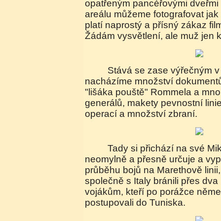
opatřeným pancéřovými dveřmi 
areálu můžeme fotografovat jak s
platí naprostý a přísný zákaz f
Žádám vysvětlení, ale muž jen 
Stává se zase výřečným v budově muzea, kde
nacházíme množství dokumentů a
"lišáka pouště" Rommela a mn
generálů, makety pevnostní lin
operací a množství zbraní.
Tady si přichází na své Mikuláš, který je
neomylně a přesně určuje a vypr
průběhu bojů na Marethově linii
společně s Italy bránili přes dv
vojákům, kteří po porážce něme
postupovali do Tuniska.