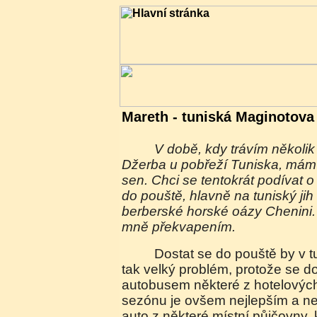
Mareth - tuniská Maginotova 
V době, kdy trávím několik dnů na ostrově
Džerba u pobřeží Tuniska, mám 
sen. Chci se tentokrát podívat o
do pouště, hlavně na tuniský jih
berberské horské oázy Chenini. 
mně překvapením.
Dostat se do pouště by v turistické sezóně nebyl
tak velký problém, protože se do
autobusem některé z hotelovýc
sezónu je ovšem nejlepším a ne
auto z některé místní půjčovny, 