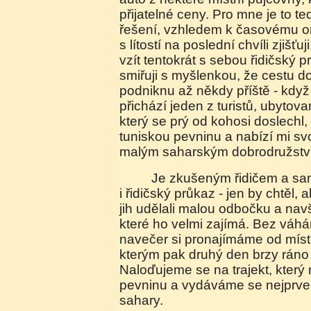
přijatelné ceny. Pro mne je to t
řešení, vzhledem k časovému o
s lítostí na poslední chvíli zjišť
vzít tentokrát s sebou řidičský 
smiřuji s myšlenkou, že cestu 
podniknu až někdy příště - kdy
přichází jeden z turistů, ubyto
který se prý od kohosi doslechl,
tuniskou pevninu a nabízí mi sv
malým saharským dobrodružstv
Je zkušeným řidičem a samozřejmě má s sebou
i řidičský průkaz - jen by chtěl
jih udělali malou odbočku a navšt
které ho velmi zajímá. Bez váhá
navečer si pronajímáme od míst
kterým pak druhý den brzy ráno
Naloďujeme se na trajekt, který
pevninu a vydáváme se nejprve
sahary.