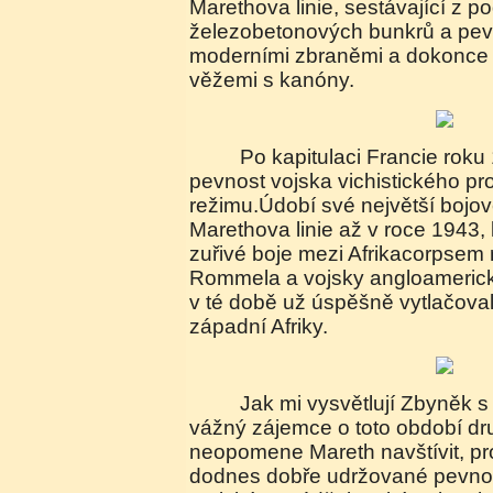
Marethova linie, sestávající z 
železobetonových bunkrů a pev
moderními zbraněmi a dokonce
věžemi s kanóny.
Po kapitulaci Francie roku 1940 převzala
pevnost vojska vichistického 
režimu.Údobí své největší bojov
Marethova linie až v roce 1943,
zuřivé boje mezi Afrikacorpsem
Rommela a vojsky angloamerick
v té době už úspěšně vytlačova
západní Afriky.
Jak mi vysvětlují Zbyněk s Mikulášem, žádný
vážný zájemce o toto období dr
neopomene Mareth navštívit, pr
dodnes dobře udržované pevnostn