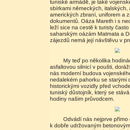
tuniské armádě, je také vojen
sbírkami německých, italských, 
amerických zbraní, uniforem a 
dokumentů. Oáza Mareth i s neda
leží sice na cestě k turisty čas
saharským oázám Matmata a Do
zájezdů nemá její návštěvu v p
My teď po několika hodinách jízdy solidní
asfaltovou silnicí v poušti, dorá
nás moderní budova vojenskéh
nedalekém pahorku se starými d
historickými vozidly před vchod
tuniský důstojník, který se stáv
hodiny našim průvodcem.
Odvádí nás nejprve přímo do pevnostní linie
k dobře udržovaným betonovým