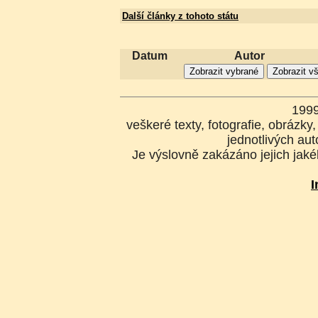
Další články z tohoto státu
Datum
Autor
199
veškeré texty, fotografie, obrázk
jednotlivých aut
Je výslovně zakázáno jejich jakék
I