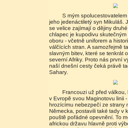
S mým spolucestovatelem Zbyňkem jede také
jeho jedenáctiletý syn Mikuláš. J
se velice zajímají o dějiny druh
chlapec je kupodivu skutečným
oboru - včetně uniforem a histo
válčících stran. A samozřejmě 
slavným bitev, které se tenkrát od
severní Afriky. Proto nás první
naší dnešní cesty čeká právě tad
Sahary.
Francouzi už před válkou, když budovali
v Evropě svou Maginotovu linii -
hrozícímu nebezpečí ze strany 
Německa, postavili také tady v 
pouště pořádné opevnění. To měl
africkou državu hlavně proti výb