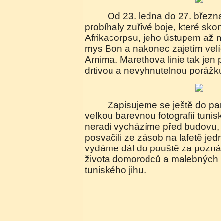
Od 23. ledna do 27. března 1943 právě tady
probíhaly zuřivé boje, které sko
Afrikacorpsu, jeho ústupem až n
mys Bon a nakonec zajetím velí
Arnima. Marethova linie tak jen
drtivou a nevyhnutelnou porážk
Zapisujeme se ještě do pamětní knihy pod
velkou barevnou fotografií tunis
neradi vycházíme před budovu,
posvačili ze zásob na lafetě jed
vydáme dál do pouště za pozn
života domorodců a malebných
tuniského jihu.